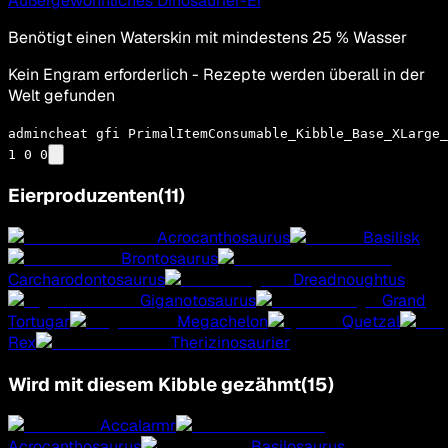
Außergewöhnliches Dinosaurier-Ei
Benötigt einen Waterskin mit mindestens 25 % Wasser
Kein Engram erforderlich - Rezepte werden überall in der
Welt gefunden
admincheat gfi PrimalItemConsumable_Kibble_Base_XLarge_
1 0 0
Eierproduzenten
(
11
)
Acrocanthosaurus
Basilisk
Brontosaurus
Carcharodontosaurus
Dreadnoughtus
Giganotosaurus
Grand
Tortugar
Megachelon
Quetzal
Rex
Therizinosaurier
Wird mit diesem Kibble gezähmt
(
15
)
Accalarmr
Acrocanthosaurus
Basilosaurus