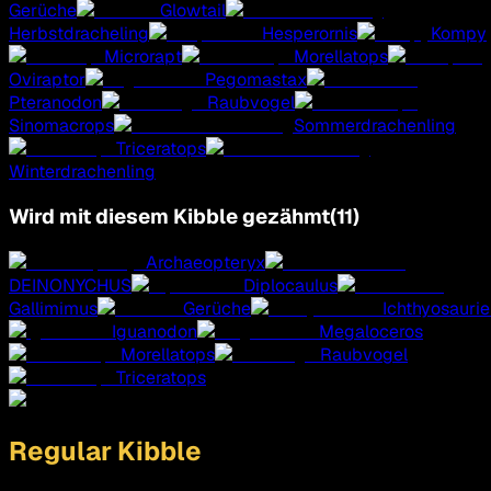
Gerüche
Glowtail
Herbstdracheling
Hesperornis
Kompy
Microrapt
Morellatops
Oviraptor
Pegomastax
Pteranodon
Raubvogel
Sinomacrops
Sommerdrachenling
Triceratops
Winterdrachenling
Wird mit diesem Kibble gezähmt
(
11
)
Archaeopteryx
DEINONYCHUS
Diplocaulus
Gallimimus
Gerüche
Ichthyosaurie
Iguanodon
Megaloceros
Morellatops
Raubvogel
Triceratops
Regular Kibble