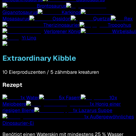
Brontosaurus
Giganotosaurus
Karkinos
Mosasaurus
Ossidon
Quetzal
Rex
Therizinosaurier
Tropoghus
Verlorener König
Wirbelsäu
Yi Ling
Extraordinary Kibble
10
Eierproduzenten
/
5
zähmbare kreaturen
Rezept
1
x
Water
5
x
Fasern
10
x
Mejobeere
1
x
Honig einer
riesigen Biene
1
x
Lazarus Suppe
1
x
Außergewöhnliches
Dinosaurier-Ei
Benötigt einen Waterskin mit mindestens 25 % Wasser