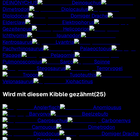
DEINONYCHUS
Deinosuchus
Dimetrodon
Diplocaulus
Diplodocus
Dorniger Drache
Elderclaw
Elektrophorus
Gezeitenpup
Helicoprion
Ichthyornis
Iguanodon
Kentrosaurus
Lyantria
Pachyrhinosaurus
Palaeoctopus
Papagei
Pelagornis
Pulmonoscorpius
Sarco
Spinne
Stegosaurus
Terrorvogel
Trooon
Tusoteuthis
Velonasaurus
Xiphactinus
Wird mit diesem Kibble gezähmt
(
25
)
Anglerfisch
Anomlousus
Baryonyx
Beelzebufo
Caprosuchus
Carbonemys
Carnouous
Dimetrodon
Diplodocus
Dorniger Drache