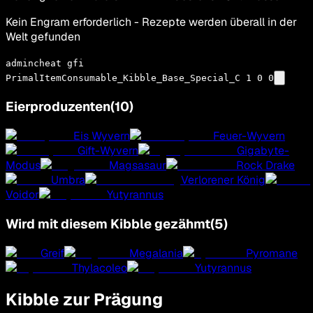
Kein Engram erforderlich - Rezepte werden überall in der
Welt gefunden
admincheat gfi
PrimalItemConsumable_Kibble_Base_Special_C 1 0 0
Eierproduzenten
(
10
)
Eis Wyvern
Feuer-Wyvern
Gift-Wyvern
Gigabyte-
Modus
Magsasaur
Rock Drake
Umbra
Verlorener König
Voidor
Yutyrannus
Wird mit diesem Kibble gezähmt
(
5
)
Greif
Megalania
Pyromane
Thylacoleo
Yutyrannus
Kibble zur Prägung