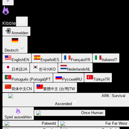
Kibble
Anmelden
Deutsch
English
EN
Español
ES
Français
FR
Italiano
IT
日本語
JA
한국어
KO
Nederlands
NL
Português (Portugal)
PT
Русский
RU
Türkçe
TR
简体中文
CN
繁體中文 (台灣)
TW
ARK: Survival
Ascended
Once Human
Spiel auswählen
Palworld
Far Far West