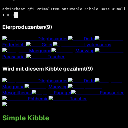
admincheat gfi PrimalItemConsumable_Kibble_Base_XSmall_
1 0 0
Eierproduzenten
(
9
)
Dilophosaurier
Dodo
Federleicht
Geier
Lystrosaurus
Maeguana
Maewing
Parasaurier
Taucher
Wird mit diesem Kibble gezähmt
(
9
)
Dilophosaurier
Dodo
Maeguana
Maewing
Mesopithecus
Papagei
Parasaurier
Phhhemie
Taucher
Simple Kibble