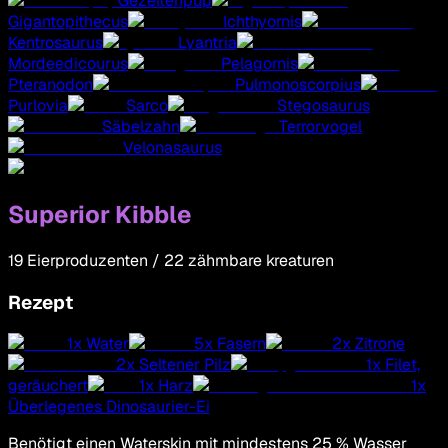
Gezeitenpup
Gigantopithecus
Ichthyornis
Kentrosaurus
Lyantria
Mordeedicourus
Pelagornis
Pteranodon
Pulmonoscorpius
Purlovia
Sarco
Stegosaurus
Säbelzahn
Terrorvogel
Velonasaurus
Superior Kibble
19
Eierproduzenten
/
22
zähmbare kreaturen
Rezept
1
x
Water
5
x
Fasern
2
x
Zitrone
2
x
Seltener Pilz
1
x
Filet,
geräuchert
1
x
Harz
1
x
Überlegenes Dinosaurier-Ei
Benötigt einen Waterskin mit mindestens 25 % Wasser