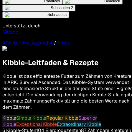
Paralives
Deadlock
Subnautica 2
Subnautica
Unterstützt durch
Nitrado
ARK Survival Ascended
/
Kibble
Kibble-Leitfaden & Rezepte
Kibble ist das effizienteste Futter zum Zähmen von Kreature
in ARK: Survival Ascended. Das Kibble-System verwendet
eine stufenbasierte Struktur, bei der jede Stufe einer Eigröß
entspricht. Die Verwendung der richtigen Kibble-Stufe ergib
maximale Zähmungseffektivität und die besten Werte nach
dem Zähmen.
Kibble
Simple Kibble
Regular Kibble
Superior
Kibble
Exceptional Kibble
Extraordinary Kibble
6
Kibble-Stufen
104
Eierproduzenten
87
Zähmbare Kreaturen