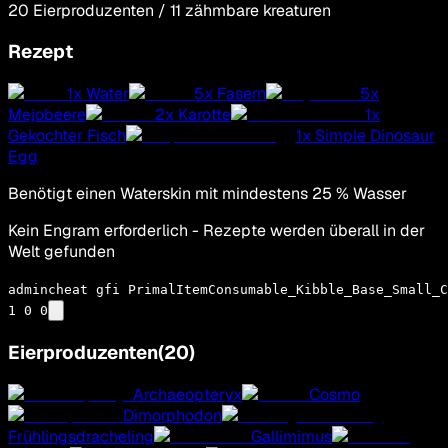
20
Eierproduzenten
/
11
zähmbare kreaturen
Rezept
1
x
Water
5
x
Fasern
5
x
Mejobeere
2
x
Karotte
1
x
Gekochter Fisch
1
x
Simple Dinosaur
Egg
Benötigt einen Waterskin mit mindestens 25 % Wasser
Kein Engram erforderlich - Rezepte werden überall in der
Welt gefunden
admincheat gfi PrimalItemConsumable_Kibble_Base_Small_C
1 0 0
Eierproduzenten
(
20
)
Archaeopteryx
Cosmo
Dimorphodon
Frühlingsdracheling
Gallimimus