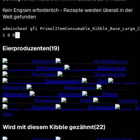
Kein Engram erforderlich - Rezepte werden überall in der
Welt gefunden
admincheat gfi PrimalItemConsumable_Kibble_Base_Large_C
1 0 0
Eierproduzenten
(
19
)
Allosaurus
Amargasaurus
Arthropleura
Beansuchus
Blutstalker
Gigantoraptor
Gottesanbeterin
Greif
Megalania
Megalasaurus
Megaraptor
Moschops
Phönix
Schneeeule
Silber
Tapejara
Tropoghus
Wirbelsäule
Yi
Ling
Wird mit diesem Kibble gezähmt
(
22
)
Allosaurus
Andrewsarchus