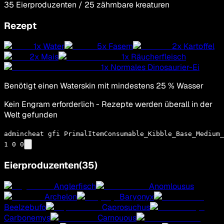
35
Eierproduzenten
/
25
zähmbare kreaturen
Rezept
1
x
Water
5
x
Fasern
2
x
Kartoffel
2
x
Mais
1
x
Räucherfleisch
1
x
Normales Dinosaurier-Ei
Benötigt einen Waterskin mit mindestens 25 % Wasser
Kein Engram erforderlich - Rezepte werden überall in der
Welt gefunden
admincheat gfi PrimalItemConsumable_Kibble_Base_Medium_
1 0 0
Eierproduzenten
(
35
)
Anglerfisch
Anomlousus
Archelon
Baryonyx
Beelzebufo
Caprosuchus
Carbonemys
Carnouous