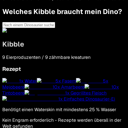
Welches Kibble braucht mein Dino?
Kibble
9
Eierproduzenten
/
9
zähmbare kreaturen
Rezept
1
x
Water
5
x
Fasern
5
x
Mejobeere
10
x
Amarbeere
10
x
Tintobeere
1
x
Gegrilltes Fleisch
1
x
Einfaches Dinosaurier-Ei
Benötigt einen Waterskin mit mindestens 25 % Wasser
Kein Engram erforderlich - Rezepte werden überall in der
Welt gefunden