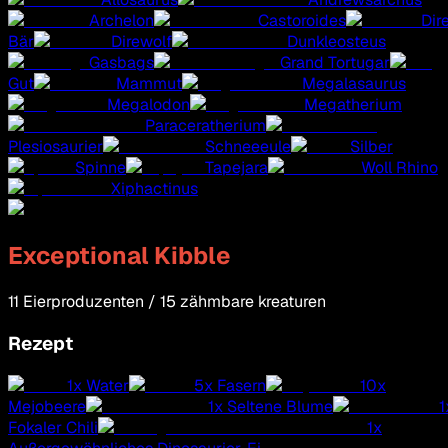
Archelon
Castoroides
Dir
Bär
Direwolf
Dunkleosteus
Gasbags
Grand Tortugar
Gut
Mammut
Megalasaurus
Megalodon
Megatherium
Paraceratherium
Plesiosaurier
Schneeeule
Silber
Spinne
Tapejara
Woll Rhino
Xiphactinus
Exceptional Kibble
11
Eierproduzenten
/
15
zähmbare kreaturen
Rezept
1
x
Water
5
x
Fasern
10
x
Mejobeere
1
x
Seltene Blume
1
Fokaler Chili
1
x