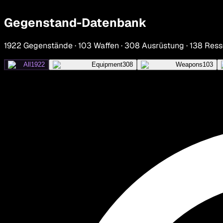
Gegenstand-Datenbank
1922 Gegenstände · 103 Waffen · 308 Ausrüstung · 138 Ress
All
1922
Equipment
308
Weapons
103