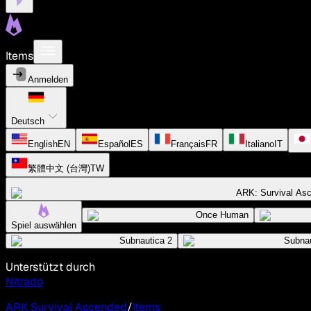
Items
Anmelden
Deutsch
English
EN
Español
ES
Français
FR
Italiano
IT
繁體中文 (台灣)
TW
ARK: Survival As
Once Human
Spiel auswählen
Subnautica 2
Subnau
Unterstützt durch
Nitrado
ARK Survival Ascended
/
Items