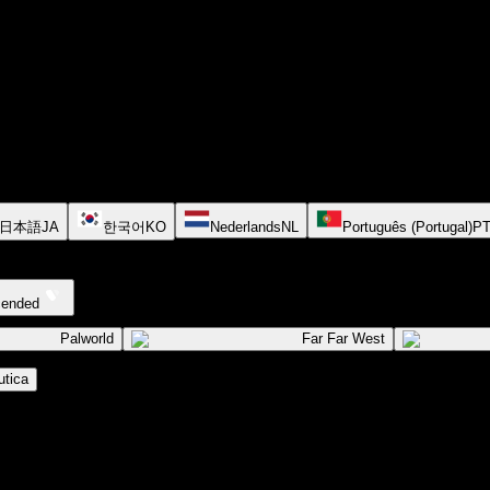
日本語
JA
한국어
KO
Nederlands
NL
Português (Portugal)
P
cended
Palworld
Far Far West
tica