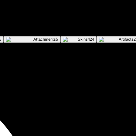
6
Attachments
5
Skins
424
Artifacts
2