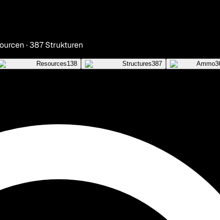
ourcen · 387 Strukturen
Resources
138
Structures
387
Ammo
3