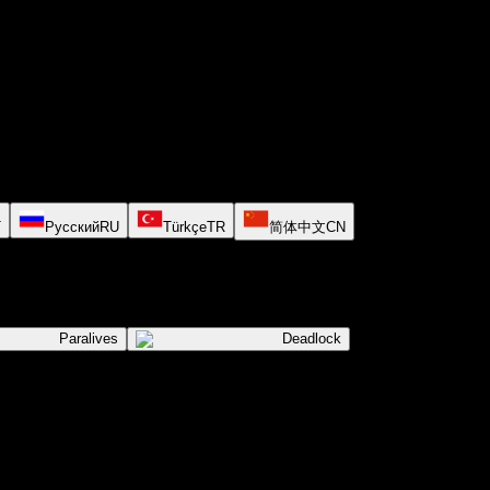
T
Русский
RU
Türkçe
TR
简体中文
CN
Paralives
Deadlock