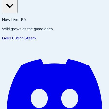
Now Live · EA
Wiki grows as the game does.
Live
1,039
on Steam