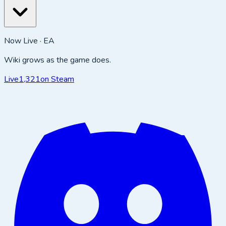
Now Live · EA
Wiki grows as the game does.
Live
1,321
on Steam