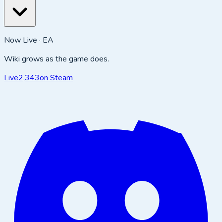
Now Live · EA
Wiki grows as the game does.
Live
2,343
on Steam