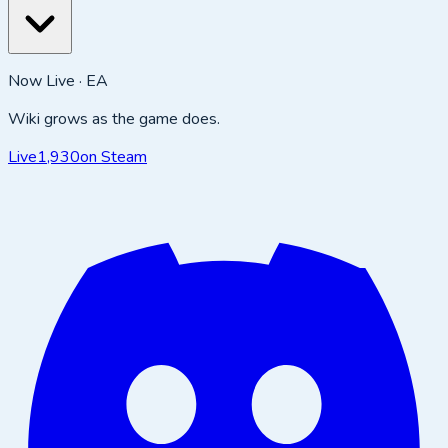
Now Live · EA
Wiki grows as the game does.
Live
1,930
on Steam