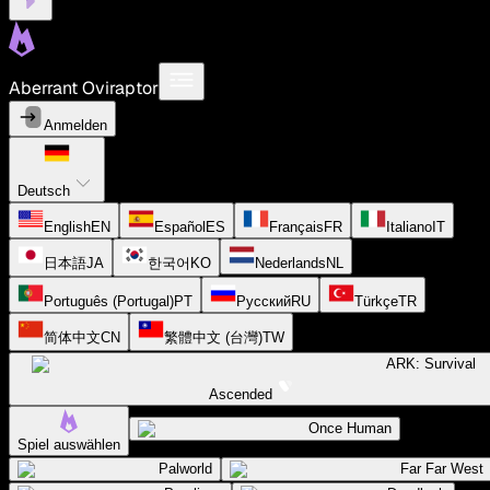
Aberrant Oviraptor
Anmelden
Deutsch
English
EN
Español
ES
Français
FR
Italiano
IT
日本語
JA
한국어
KO
Nederlands
NL
Português (Portugal)
PT
Русский
RU
Türkçe
TR
简体中文
CN
繁體中文 (台灣)
TW
ARK: Survival
Ascended
Once Human
Spiel auswählen
Palworld
Far Far West