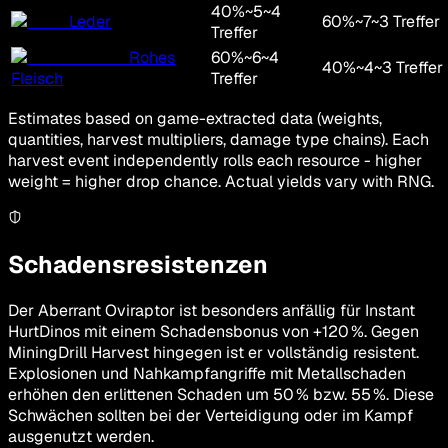
40
%
~
5
~
4
Leder
60
%
~
7
~
3
Treffer
Treffer
Rohes
60
%
~
6
~
4
40
%
~
4
~
3
Treffer
Fleisch
Treffer
Estimates based on game-extracted data (weights,
quantities, harvest multipliers, damage type chains). Each
harvest event independently rolls each resource - higher
weight = higher drop chance. Actual yields vary with RNG.
Schadensresistenzen
Der Aberrant Oviraptor ist besonders anfällig für Instant
HurtDinos mit einem Schadensbonus von +120 %. Gegen
MiningDrill Harvest hingegen ist er vollständig resistent.
Explosionen und Nahkampfangriffe mit Metallschaden
erhöhen den erlittenen Schaden um 50 % bzw. 55 %. Diese
Schwächen sollten bei der Verteidigung oder im Kampf
ausgenutzt werden.