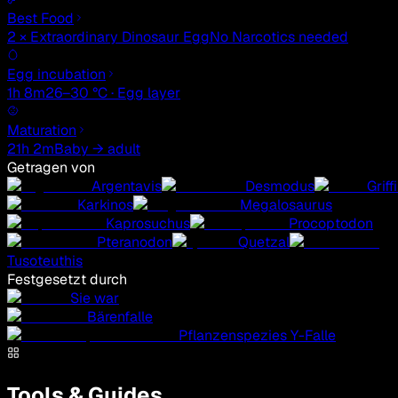
Best Food
2 × Extraordinary Dinosaur Egg
No Narcotics needed
Egg incubation
1h 8m
26–30 °C · Egg layer
Maturation
21h 2m
Baby → adult
Getragen von
Argentavis
Desmodus
Griff
Karkinos
Megalosaurus
Kaprosuchus
Procoptodon
Pteranodon
Quetzal
Tusoteuthis
Festgesetzt durch
Sie war
Bärenfalle
Pflanzenspezies Y-Falle
Tools & Guides