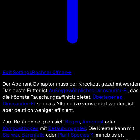
Edit Settings
Rechner öffnen
→
Der Aberrant Oviraptor muss per Knockout gezähmt werden
Das beste Futter ist
Außergewöhnliches Dinosaurier-Ei
, das
die höchste Täuschungsaffinität bietet.
Überlegenes
Dinosaurier-Ei
kann als Alternative verwendet werden, ist
aber deutlich weniger effizient.
Zum Betäuben eignen sich
Bogen
,
Armbrust
oder
Kompositbogen
mit
Betäubungspfeil
. Die Kreatur kann mit
Sie war
,
Bärenfalle
oder
Plant Species Y
immobilisiert