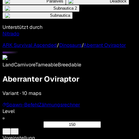
Paralives
Deadlock
Subnautica 2
Subnautica
Unterstützt durch
Nitrado
ARK Survival Ascended
/
Dinosaurs
/
Aberrant Oviraptor
Land
Carnivore
Tameable
Breedable
Aberranter Oviraptor
Variant · 10 maps
Spawn-Befehl
Zähmungsrechner
Level
Voreinstellung