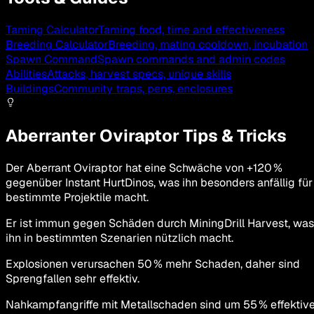
Taming Calculator
Taming food, time and effectiveness
Breeding Calculator
Breeding, mating cooldown, incubation
Spawn Command
Spawn commands and admin codes
Abilities
Attacks, harvest specs, unique skills
Buildings
Community traps, pens, enclosures
Aberranter Oviraptor Tips & Tricks
Der Aberrant Oviraptor hat eine Schwäche von +120 %
gegenüber Instant HurtDinos, was ihn besonders anfällig für
bestimmte Projektile macht.
Er ist immun gegen Schäden durch MiningDrill Harvest, was
ihn in bestimmten Szenarien nützlich macht.
Explosionen verursachen 50 % mehr Schaden, daher sind
Sprengfallen sehr effektiv.
Nahkampfangriffe mit Metallschaden sind um 55 % effektiv