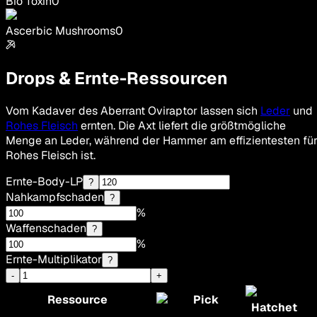
Bio Toxin
0
Ascerbic Mushrooms
0
Drops & Ernte-Ressourcen
Vom Kadaver des Aberrant Oviraptor lassen sich
Leder
und
Rohes Fleisch
ernten. Die Axt liefert die größtmögliche
Menge an Leder, während der Hammer am effizientesten fü
Rohes Fleisch ist.
Ernte-Body-LP
?
Nahkampfschaden
?
%
Waffenschaden
?
%
Ernte-Multiplikator
?
-
+
Ressource
Pick
Hatchet