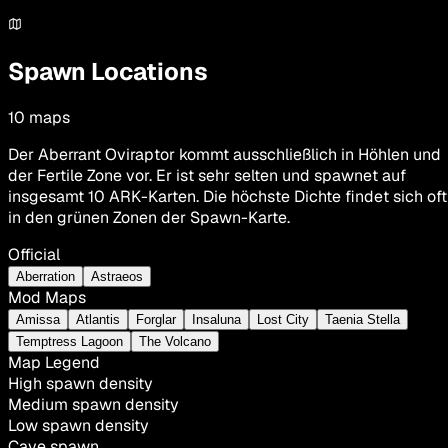
Spawn Locations
10
maps
Der Aberrant Oviraptor kommt ausschließlich in Höhlen und
der Fertile Zone vor. Er ist sehr selten und spawnet auf
insgesamt 10 ARK-Karten. Die höchste Dichte findet sich oft
in den grünen Zonen der Spawn-Karte.
Official
Aberration
Astraeos
Mod Maps
Amissa
Atlantis
Forglar
Insaluna
Lost City
Taenia Stella
Temptress Lagoon
The Volcano
Map Legend
High spawn density
Medium spawn density
Low spawn density
Cave spawn