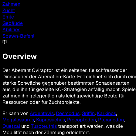
Zähmen
Zucht
Ernte
Gebäude
Abilities
Spawn-Befehl
Overview
Der Aberrant Oviraptor ist ein seltener, fleischfressender
Dinosaurier der Aberration-Karte. Er zeichnet sich durch ein
starke Schwäche gegenüber bestimmten Schadensarten
aus, die ihn für gezielte KO-Strategien anfällig macht. Spiele
zähmen ihn gelegentlich als leichtgewichtige Beute für
Ressourcen oder für Zuchtprojekte.
Er kann von
Argentavis
,
Desmodus
,
Griffin
,
Karkinos
,
Megalosaurus
,
Kaprosuchus
,
Procoptodon
,
Pteranodon
,
Quetzal
und
Tusoteuthis
transportiert werden, was die
Mobilität nach der Zähmung erleichtert.