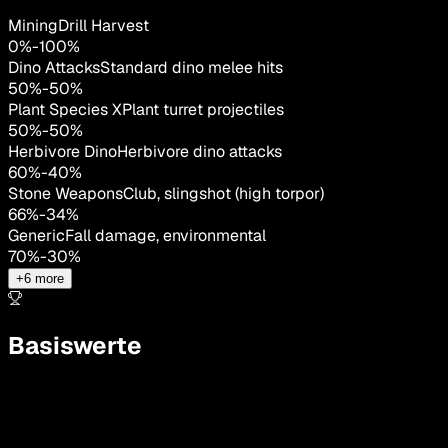
MiningDrill Harvest
0
%
-
100
%
Dino Attacks
Standard dino melee hits
50
%
-
50
%
Plant Species X
Plant turret projectiles
50
%
-
50
%
Herbivore Dino
Herbivore dino attacks
60
%
-
40
%
Stone Weapons
Club, slingshot (high torpor)
66
%
-
34
%
Generic
Fall damage, environmental
70
%
-
30
%
+
6
more
Basiswerte