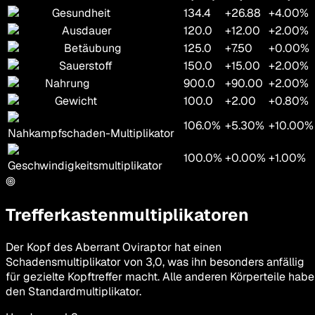
Gesundheit
134.4
+26.88
+4.00%
Ausdauer
120.0
+12.00
+2.00%
Betäubung
125.0
+7.50
+0.00%
Sauerstoff
150.0
+15.00
+2.00%
Nahrung
900.0
+90.00
+2.00%
Gewicht
100.0
+2.00
+0.80%
106.0%
+5.30%
+10.00%
Nahkampfschaden-Multiplikator
100.0%
+0.00%
+1.00%
Geschwindigkeitsmultiplikator
Trefferkastenmultiplikatoren
Der Kopf des Aberrant Oviraptor hat einen
Schadensmultiplikator von 3,0, was ihn besonders anfällig
für gezielte Kopftreffer macht. Alle anderen Körperteile hab
den Standardmultiplikator.