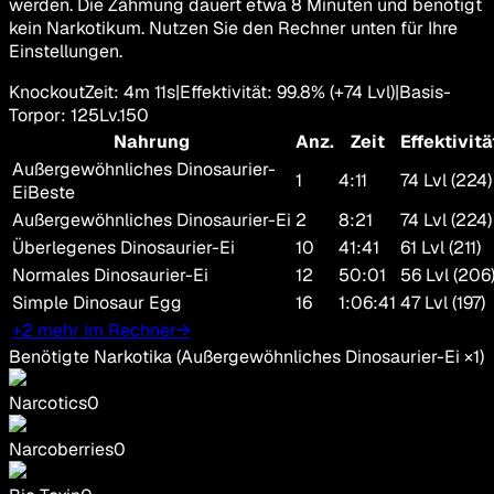
werden. Die Zähmung dauert etwa 8 Minuten und benötigt
kein Narkotikum. Nutzen Sie den Rechner unten für Ihre
Einstellungen.
Knockout
Zeit
:
4m 11s
|
Effektivität
:
99.8
%
(+
74
Lvl)
|
Basis-
Torpor
:
125
Lv.
150
Nahrung
Anz.
Zeit
Effektivitä
Außergewöhnliches Dinosaurier-
1
4:11
74 Lvl (224)
Ei
Beste
Außergewöhnliches Dinosaurier-Ei
2
8:21
74 Lvl (224)
Überlegenes Dinosaurier-Ei
10
41:41
61 Lvl (211)
Normales Dinosaurier-Ei
12
50:01
56 Lvl (206
Simple Dinosaur Egg
16
1:06:41
47 Lvl (197)
+2 mehr im Rechner
→
Benötigte Narkotika
(
Außergewöhnliches Dinosaurier-Ei
×
1
)
Narcotics
0
Narcoberries
0