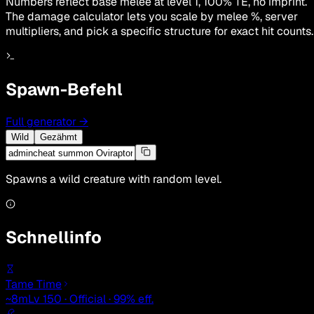
Numbers reflect base melee at level 1, 100% TE, no imprint.
The damage calculator lets you scale by melee %, server
multipliers, and pick a specific structure for exact hit counts.
Spawn-Befehl
Full generator
→
Wild
Gezähmt
Spawns a wild creature with random level.
Schnellinfo
Tame Time
~8m
Lv 150 · Official · 99% eff.