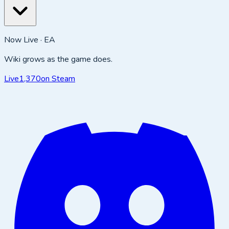
Now Live · EA
Wiki grows as the game does.
Live
1,370
on Steam