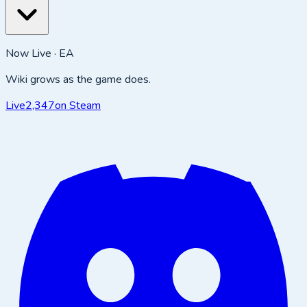
Now Live · EA
Wiki grows as the game does.
Live
2,347
on Steam