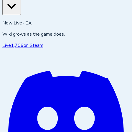
Now Live · EA
Wiki grows as the game does.
Live
1,706
on Steam