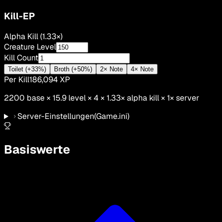
Kill-EP
Alpha Kill (1.33×)
Creature Level
Kill Count
Toilet (+33%)
Broth (+50%)
2× Note
4× Note
Per Kill
186,094
XP
2200
base ×
15.9
level × 4 ×
1.33
×
alpha kill
×
1
× server
Server-Einstellungen
(Game.ini)
Basiswerte