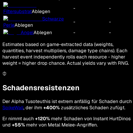
-
-
Filtersubstrat
Ablegen
Schwarze
-
-
Perle
Ablegen
Angel
Ablegen
-
-
Estimates based on game-extracted data (weights,
quantities, harvest multipliers, damage type chains). Each
harvest event independently rolls each resource - higher
weight = higher drop chance. Actual yields vary with RNG.
Schadensresistenzen
Der Alpha Tusoteuthis ist extrem anfällig für Schaden durch
SpikeWall
, der ihm
+400%
zusätzliches Schaden zufügt.
Er nimmt auch
+120%
mehr Schaden von Instant HurtDinos
und
+55%
mehr von Metal Melee-Angriffen.