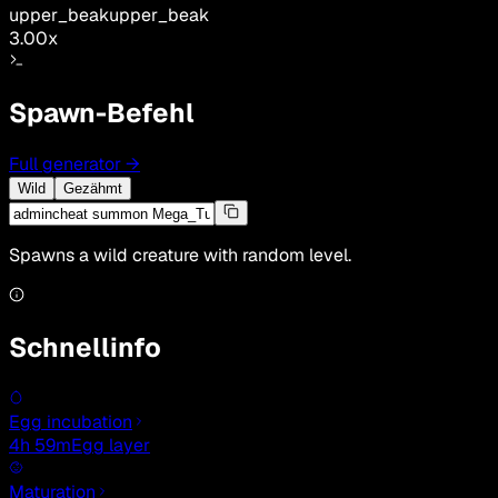
upper_beak
upper_beak
3.00
x
Spawn-Befehl
Full generator
→
Wild
Gezähmt
Spawns a wild creature with random level.
Schnellinfo
Egg incubation
4h 59m
Egg layer
Maturation