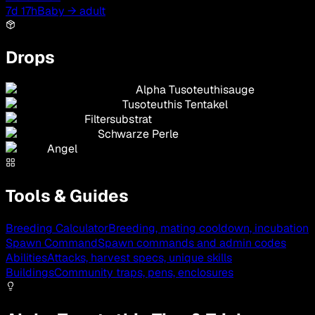
7d 17h
Baby → adult
Drops
Alpha Tusoteuthisauge
Tusoteuthis Tentakel
Filtersubstrat
Schwarze Perle
Angel
Tools & Guides
Breeding Calculator
Breeding, mating cooldown, incubation
Spawn Command
Spawn commands and admin codes
Abilities
Attacks, harvest specs, unique skills
Buildings
Community traps, pens, enclosures