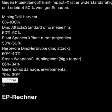
Gegen Projektilangriffe mit ImpactFX ist er widerstandsfähi
und erleidet 50 % weniger Schaden.
MiningDrill Harvest
0
%
-
100
%
Dino Attacks
Standard dino melee hits
50
%
-
50
%
Plant Species X
Plant turret projectiles
50
%
-
50
%
Herbivore Dino
Herbivore dino attacks
60
%
-
40
%
Stone Weapons
Club, slingshot (high torpor)
66
%
-
34
%
Generic
Fall damage, environmental
70
%
-
30
%
+
7
more
EP-Rechner