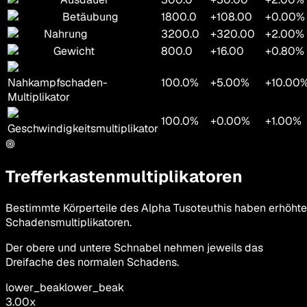
Betäubung
1800.0
+108.00
+0.00%
Nahrung
3200.0
+320.00
+2.00%
Gewicht
800.0
+16.00
+0.80%
Nahkampfschaden-
100.0%
+5.00%
+10.00
Multiplikator
100.0%
+0.00%
+1.00%
Geschwindigkeitsmultiplikator
Trefferkastenmultiplikatoren
Bestimmte Körperteile des Alpha Tusoteuthis haben erhöhte
Schadensmultiplikatoren.
Der obere und untere Schnabel nehmen jeweils das
Dreifache des normalen Schadens.
lower_beak
lower_beak
3.00
x