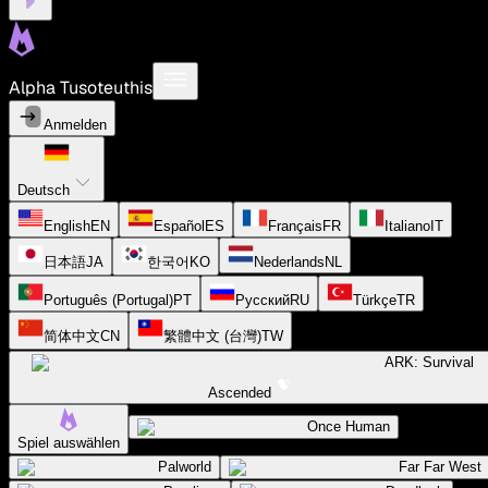
Alpha Tusoteuthis
Anmelden
Deutsch
English
EN
Español
ES
Français
FR
Italiano
IT
日本語
JA
한국어
KO
Nederlands
NL
Português (Portugal)
PT
Русский
RU
Türkçe
TR
简体中文
CN
繁體中文 (台灣)
TW
ARK: Survival
Ascended
Once Human
Spiel auswählen
Palworld
Far Far West