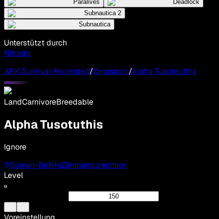
Paralives
Deadlock
Subnautica 2
Subnautica
Unterstützt durch
Nitrado
ARK Survival Ascended
/
Dinosaurs
/
Alpha Tusoteuthis
Land
Carnivore
Breedable
Alpha Tusotuthis
Ignore
Spawn-Befehl
Zähmungsrechner
Level
Voreinstellung