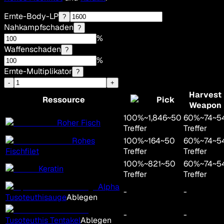
Ernte-Body-LP
?
Nahkampfschaden
?
%
Waffenschaden
?
%
Ernte-Multiplikator
?
-
+
Harvest
Ressource
Pick
Weapon
100
%
~
1,846
~
50
60
%
~
74
~
5
Roher Fisch
Treffer
Treffer
Rohes
100
%
~
164
~
50
60
%
~
74
~
5
Fischfilet
Treffer
Treffer
100
%
~
821
~
50
60
%
~
74
~
5
Keratin
Treffer
Treffer
Alpha
-
-
Tusoteuthisauge
Ablegen
-
-
Tusoteuthis Tentakel
Ablegen