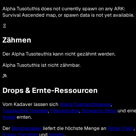
Alpha Tusotuthis
does not currently spawn on any ARK:
Survival Ascended map, or spawn data is not yet available.
Zähmen
Der Alpha Tusoteuthis kann nicht gezähmt werden.
Alpha Tusotuthis ist nicht zähmbar.
Drops & Ernte-Ressourcen
Vom Kadaver lassen sich
Alpha Tusoteuthisauge
,
Tusoteuthis Tentakel
,
Filtersubstrat
,
Schwarze Perle
und ein
Angel
ernten.
Der
Bergbaulaser
liefert die höchste Menge an
Roher Fisch
,
Rohes Fischfilet
und
Keratin
.