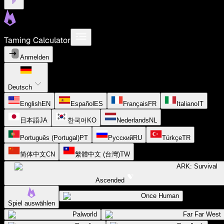
Taming Calculator
Anmelden
Deutsch
English
EN
Español
ES
Français
FR
Italiano
IT
日本語
JA
한국어
KO
Nederlands
NL
Português (Portugal)
PT
Русский
RU
Türkçe
TR
简体中文
CN
繁體中文 (台灣)
TW
ARK: Survival
Ascended
Once Human
Spiel auswählen
Palworld
Far Far West