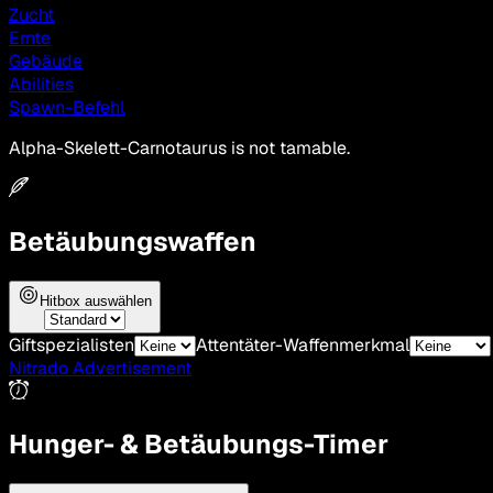
Zucht
Ernte
Gebäude
Abilities
Spawn-Befehl
Alpha-Skelett-Carnotaurus is not tamable.
Betäubungswaffen
Hitbox auswählen
Giftspezialisten
Attentäter-Waffenmerkmal
Nitrado Advertisement
Hunger- & Betäubungs-Timer