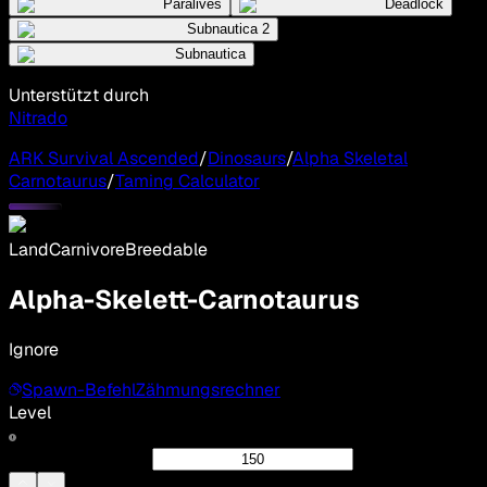
Paralives
Deadlock
Subnautica 2
Subnautica
Unterstützt durch
Nitrado
ARK Survival Ascended
/
Dinosaurs
/
Alpha Skeletal
Carnotaurus
/
Taming Calculator
Land
Carnivore
Breedable
Alpha-Skelett-Carnotaurus
Ignore
Spawn-Befehl
Zähmungsrechner
Level