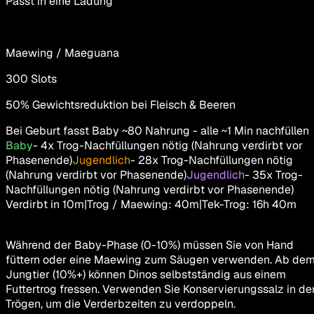
Passt in eine Ladung
Maewing / Maeguana
300
Slots
50% Gewichtsreduktion bei Fleisch & Beeren
Bei Geburt fasst Baby ~80 Nahrung - alle ~1 Min nachfüllen
Baby
-
4x Trog-Nachfüllungen nötig (Nahrung verdirbt vor
Phasenende)
Jugendlich
-
28x Trog-Nachfüllungen nötig
(Nahrung verdirbt vor Phasenende)
Jugendlich
-
35x Trog-
Nachfüllungen nötig (Nahrung verdirbt vor Phasenende)
Verdirbt in
10m
|
Trog / Maewing
:
40m
|
Tek-Trog
:
16h 40m
Während der Baby-Phase (0-10%) müssen Sie von Hand
füttern oder eine Maewing zum Säugen verwenden. Ab de
Jungtier (10%+) können Dinos selbstständig aus einem
Futtertrog fressen. Verwenden Sie Konservierungssalz in de
Trögen, um die Verderbzeiten zu verdoppeln.