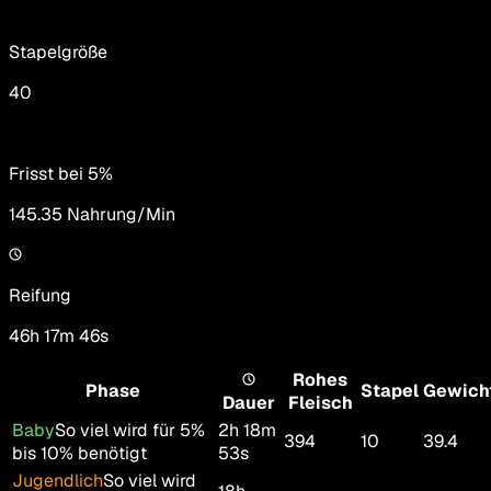
Stapelgröße
40
Frisst bei 5%
145.35
Nahrung/Min
Reifung
46h 17m 46s
Rohes
Phase
Stapel
Gewich
Dauer
Fleisch
Baby
So viel wird für 5%
2h 18m
394
10
39.4
bis 10% benötigt
53s
Jugendlich
So viel wird