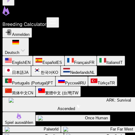
Breeding Calculator
Anmelden
Deutsch
English
EN
Español
ES
Français
FR
Italiano
IT
日本語
JA
한국어
KO
Nederlands
NL
Português (Portugal)
PT
Русский
RU
Türkçe
TR
简体中文
CN
繁體中文 (台灣)
TW
ARK: Survival
Ascended
Once Human
Spiel auswählen
Palworld
Far Far West