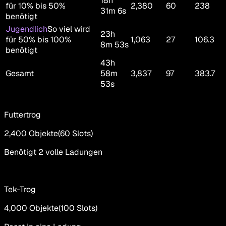
18h
für 10% bis 50%
2,380
60
238
31m 6s
benötigt
Jugendlich
So viel wird
23h
für 50% bis 100%
1,063
27
106.3
8m 53s
benötigt
43h
Gesamt
58m
3,837
97
383.7
53s
Futtertrog
2,400
Objekte
(
60
Slots
)
Benötigt 2 volle Ladungen
Tek-Trog
4,000
Objekte
(
100
Slots
)