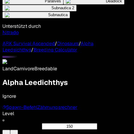
Paralives
Deadlock
Subnautica 2
Subnautica
Unterstützt durch
Nitrado
ARK Survival Ascended
/
Dinosaurs
/
Alpha
Leedsichthys
/
Breeding Calculator
Land
Carnivore
Breedable
Alpha Leedichthys
Ignore
Spawn-Befehl
Zähmungsrechner
Level