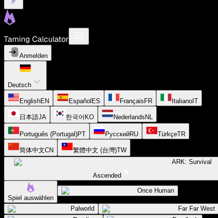
Taming Calculator
Anmelden
Deutsch
English
EN
Español
ES
Français
FR
Italiano
IT
日本語
JA
한국어
KO
Nederlands
NL
Português (Portugal)
PT
Русский
RU
Türkçe
TR
简体中文
CN
繁體中文 (台灣)
TW
ARK: Survival
Ascended
Once Human
Spiel auswählen
Palworld
Far Far West