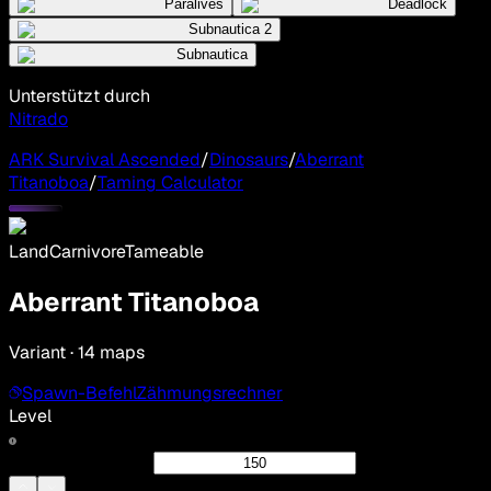
Paralives
Deadlock
Subnautica 2
Subnautica
Unterstützt durch
Nitrado
ARK Survival Ascended
/
Dinosaurs
/
Aberrant
Titanoboa
/
Taming Calculator
Land
Carnivore
Tameable
Aberrant Titanoboa
Variant · 14 maps
Spawn-Befehl
Zähmungsrechner
Level