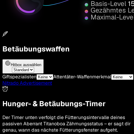
Basis-Level
1
Gezähmtes Le
Maximal-Leve
Betäubungswaffen
Hitbox auswählen
Giftspezialisten
Attentäter-Waffenmerkmal
Nitrado Advertisement
Hunger- & Betäubungs-Timer
Der Timer unten verfolgt die Fütterungsintervalle deines
passiven Aberrant Titanoboa Zähmungsstatus – er sagt dir
genau, wann das nächste Fütterungsfenster aufgeht.