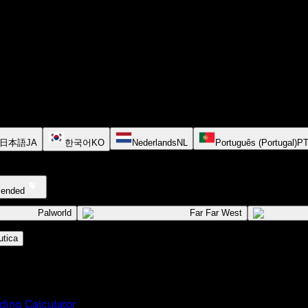
日本語
JA
한국어
KO
Nederlands
NL
Português (Portugal)
P
cended
Palworld
Far Far West
tica
ding Calculator