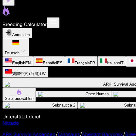
Breeding Calculator
Anmelden
Deutsch
English
EN
Español
ES
Français
FR
Italiano
IT
繁體中文 (台灣)
TW
ARK: Survival As
Once Human
Spiel auswählen
Subnautica 2
Subnau
Unterstützt durch
Nitrado
ARK Survival Ascended
/
Dinosaurs
/
Aberrant Baryonyx
/
Bree