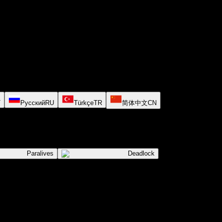
T
Русский
RU
Türkçe
TR
简体中文
CN
Paralives
Deadlock