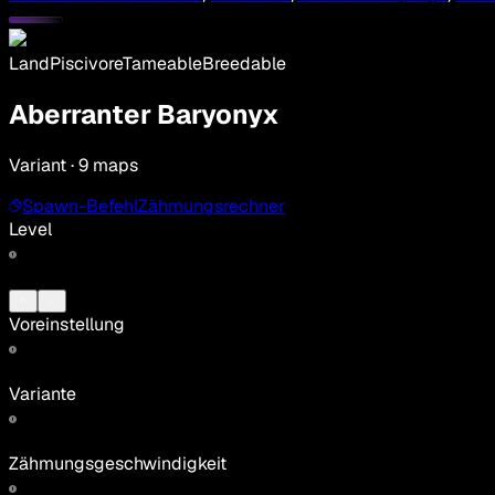
Land
Piscivore
Tameable
Breedable
Aberranter Baryonyx
Variant · 9 maps
Spawn-Befehl
Zähmungsrechner
Level
Voreinstellung
Variante
Zähmungsgeschwindigkeit