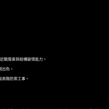
倒性的近戰傷害與結構破壞能力。
現出色。
毀高階防禦工事。