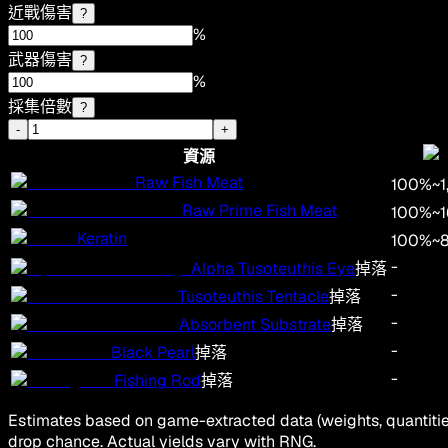
近戰傷害
?
%
武器傷害
?
%
採集倍數
?
-
+
資源
Raw Fish Meat
100
%
~
1
Raw Prime Fish Meat
100
%
~
Keratin
100
%
~
-
Alpha Tusoteuthis Eye
掉落
-
Tusoteuthis Tentacle
掉落
-
Absorbent Substrate
掉落
-
Black Pearl
掉落
-
Fishing Rod
掉落
Estimates based on game-extracted data (weights, quantities
drop chance. Actual yields vary with RNG.