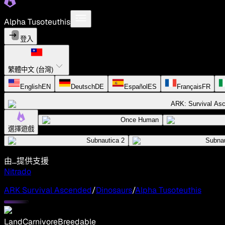
Alpha Tusoteuthis
登入
繁體中文 (台灣)
English
EN
Deutsch
DE
Español
ES
Français
FR
ARK: Survival As
Once Human
選擇遊戲
Subnautica 2
Subnau
由...提供支援
Nitrado
ARK Survival Ascended
/
Dinosaurs
/
Alpha Tusoteuthis
Land
Carnivore
Breedable