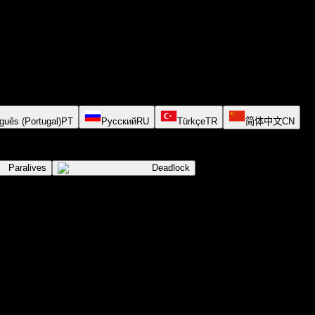
guês (Portugal)
PT
Русский
RU
Türkçe
TR
简体中文
CN
Paralives
Deadlock