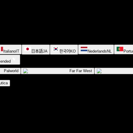
Italiano
IT
日本語
JA
한국어
KO
Nederlands
NL
Portu
cended
Palworld
Far Far West
tica