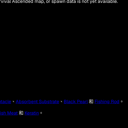
vival Ascended map, or spawn data is not yet available.
ntacle
、
Absorbent Substrate
、
Black Pearl
和
Fishing Rod
。
ish Meat
和
Keratin
。