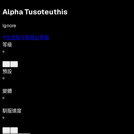
Alpha Tusoteuthis
Ignore
生成指令
馴服計算器
等級
預設
變體
馴服速度