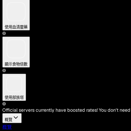
使用血清靈藥
顯示食物倍數
使用部族塔
Official servers currently have boosted rates! You don't need
概覽
概覽