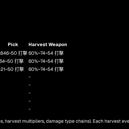
Pick
Harvest Weapon
,846
~
50
打擊
60
%
~
74
~
54
打擊
164
~
50
打擊
60
%
~
74
~
54
打擊
821
~
50
打擊
60
%
~
74
~
54
打擊
-
-
-
-
-
, harvest multipliers, damage type chains). Each harvest eve