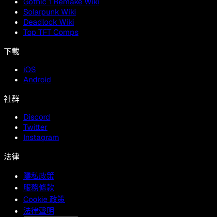
Gothic 1 Remake Wiki
Solarpunk Wiki
Deadlock Wiki
Top TFT Comps
下載
iOS
Android
社群
Discord
Twitter
Instagram
法律
隱私政策
服務條款
Cookie 政策
法律聲明