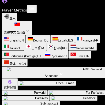
Player Metrics
登入
繁體中文 (台灣)
English
EN
Deutsch
DE
Español
ES
Français
FR
Italiano
IT
日本語
JA
한국어
KO
Nederlands
NL
Português (Portugal)
PT
Русский
RU
Türkçe
TR
简体中文
CN
ARK: Survival
Ascended
Once Human
選擇遊戲
Palworld
Far Far West
Paralives
Deadlock
Subnautica 2