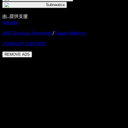
Subnautica
由...提供支援
Nitrado
ARK Survival Ascended
/
Player Metrics
JOIN OUR DISCORD
REMOVE ADS