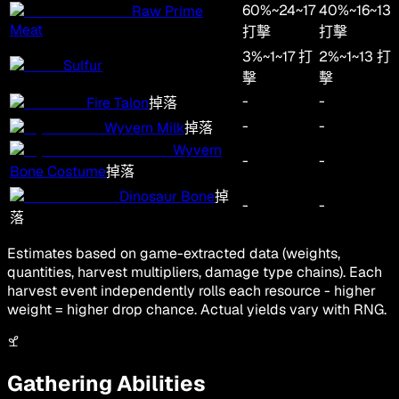
60
%
~
24
~
17
40
%
~
16
~
13
Raw Prime
Meat
打擊
打擊
3
%
~
1
~
17
打
2
%
~
1
~
13
打
Sulfur
擊
擊
-
-
Fire Talon
掉落
-
-
Wyvern Milk
掉落
Wyvern
-
-
Bone Costume
掉落
Dinosaur Bone
掉
-
-
落
Estimates based on game-extracted data (weights,
quantities, harvest multipliers, damage type chains). Each
harvest event independently rolls each resource - higher
weight = higher drop chance. Actual yields vary with RNG.
Gathering Abilities