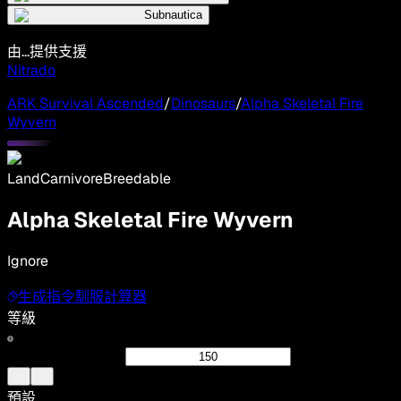
Subnautica
由...提供支援
Nitrado
ARK Survival Ascended
/
Dinosaurs
/
Alpha Skeletal Fire
Wyvern
Land
Carnivore
Breedable
Alpha Skeletal Fire Wyvern
Ignore
生成指令
馴服計算器
等級
預設