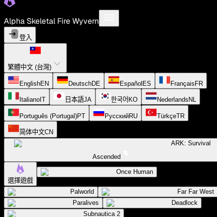
Alpha Skeletal Fire Wyvern
登入
繁體中文 (台灣)
English
EN
Deutsch
DE
Español
ES
Français
FR
Italiano
IT
日本語
JA
한국어
KO
Nederlands
NL
Português (Portugal)
PT
Русский
RU
Türkçe
TR
简体中文
CN
ARK: Survival
Ascended
Once Human
選擇遊戲
Palworld
Far Far West
Paralives
Deadlock
Subnautica 2