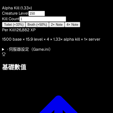
Alpha Kill (1.33×)
Creature Level
Kill Count
Toilet (+33%)
Broth (+50%)
2× Note
4× Note
Per Kill
126,882
XP
1500
base ×
15.9
level × 4 ×
1.33
×
alpha kill
×
1
× server
伺服器設定
（Game.ini）
基礎數值