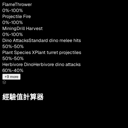
FlameThrower
0
%
-
100
%
Projectile Fire
0
%
-
100
%
MiningDrill Harvest
0
%
-
100
%
Dino Attacks
Standard dino melee hits
50
%
-
50
%
Plant Species X
Plant turret projectiles
50
%
-
50
%
Herbivore Dino
Herbivore dino attacks
60
%
-
40
%
+
9
more
經驗值計算器