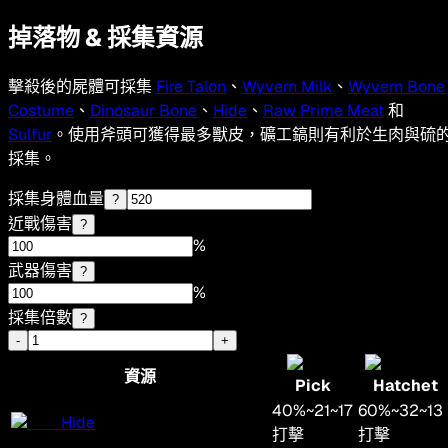
掉落物 & 採集資源
擊殺後的屍體可採集
Fire Talon
、
Wyvern Milk
、
Wyvern Bone
Costume
、
Dinosaur Bone
、
Hide
、
Raw Prime Meat
和
Sulfur
。使用斧頭可獲得最多獸皮，礦工鎬則有利於生肉與硫
採集。
採集身體血量
?
近戰傷害
?
%
武器傷害
?
%
採集倍數
?
-
+
資源
Pick
Hatchet
40
%
~
21
~
17
60
%
~
32
~
13
Hide
打擊
打擊