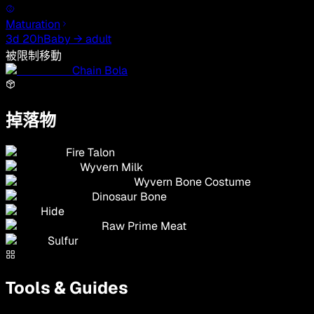
Maturation
3d 20h
Baby → adult
被限制移動
Chain Bola
掉落物
Fire Talon
Wyvern Milk
Wyvern Bone Costume
Dinosaur Bone
Hide
Raw Prime Meat
Sulfur
Tools & Guides