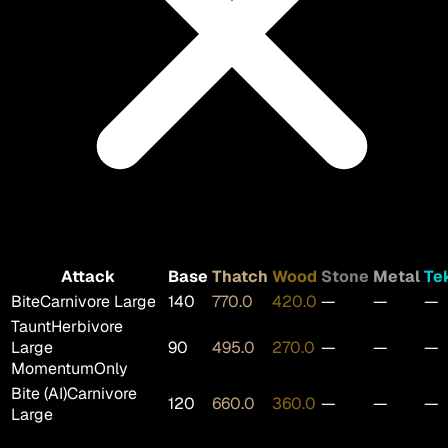
Attack
Base
Thatch
Wood
Stone
Metal
Te
Bite
Carnivore Large
140
770.0
420.0
—
—
—
Taunt
Herbivore
Large
90
495.0
270.0
—
—
—
MomentumOnly
Bite (AI)
Carnivore
120
660.0
360.0
—
—
—
Large