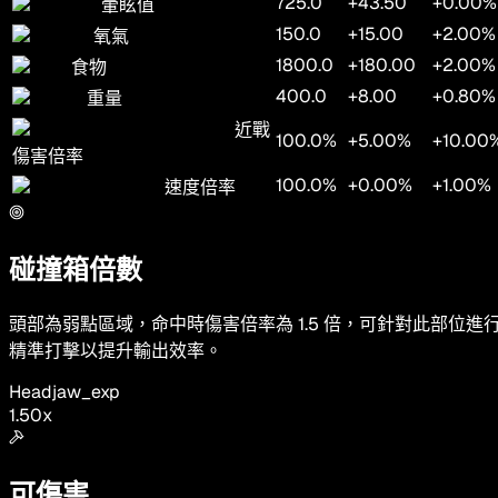
725.0
+43.50
+0.00%
暈眩值
150.0
+15.00
+2.00%
氧氣
1800.0
+180.00
+2.00%
食物
400.0
+8.00
+0.80%
重量
近戰
100.0%
+5.00%
+10.00
傷害倍率
100.0%
+0.00%
+1.00%
速度倍率
碰撞箱倍數
頭部為弱點區域，命中時傷害倍率為 1.5 倍，可針對此部位進
精準打擊以提升輸出效率。
Head
jaw_exp
1.50
x
可傷害