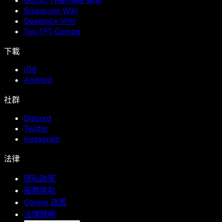
Gothic 1 Remake Wiki
Solarpunk Wiki
Deadlock Wiki
Top TFT Comps
下載
iOS
Android
社群
Discord
Twitter
Instagram
法律
隱私政策
服務條款
Cookie 政策
法律聲明