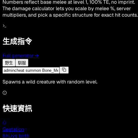
Numbers reflect base melee at level 1, 100% TE, no imprint.
The damage calculator lets you scale by melee %, server
multipliers, and pick a specific structure for exact hit counts.
生成指令
Full generator
→
野生
馴服
Spawns a wild creature with random level.
快速資訊
Gestation
8h
Live birth