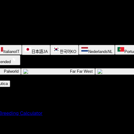
Italiano
IT
日本語
JA
한국어
KO
Nederlands
NL
Portu
cended
Palworld
Far Far West
tica
Breeding Calculator