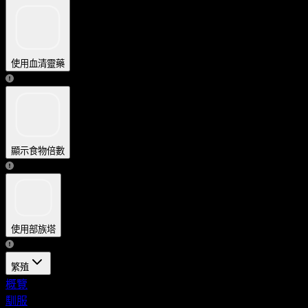
使用血清靈藥
顯示食物倍數
使用部族塔
繁殖
概覽
馴服