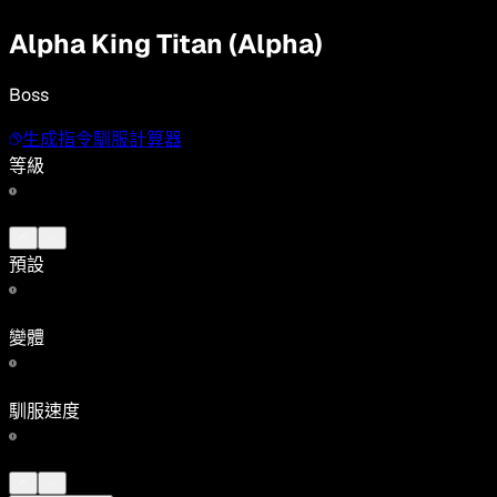
Alpha King Titan (Alpha)
Boss
生成指令
馴服計算器
等級
預設
變體
馴服速度