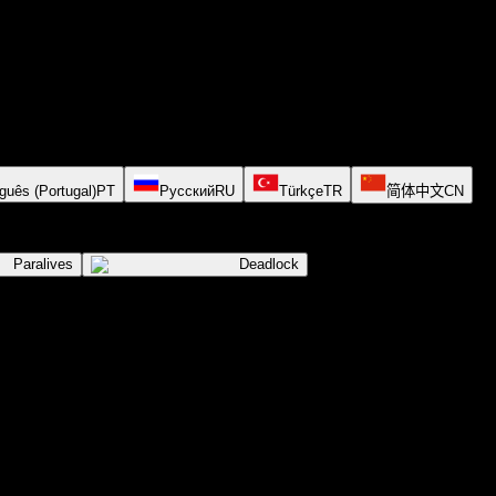
guês (Portugal)
PT
Русский
RU
Türkçe
TR
简体中文
CN
Paralives
Deadlock