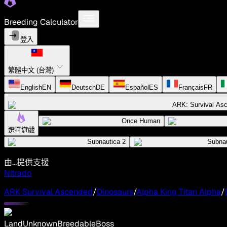
Breeding Calculator
登入
繁體中文 (台灣)
English
EN
Deutsch
DE
Español
ES
Français
FR
ARK: Survival As
Once Human
選擇遊戲
Subnautica 2
Subnau
由...提供支援
Nitrado
ARK Survival Ascended
/
Dinosaurs
/
Alpha King Titan Alpha
/
Land
Unknown
Breedable
Boss