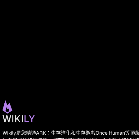
Wikily是您精通ARK：生存進化和生存遊戲Once Human等頂