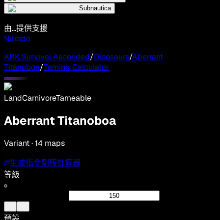
Subnautica
由...提供支援
Nitrado
ARK Survival Ascended
/
Dinosaurs
/
Aberrant
Titanoboa
/
Taming Calculator
Land
Carnivore
Tameable
Aberrant Titanoboa
Variant · 14 maps
生成指令
馴服計算器
等級
預設