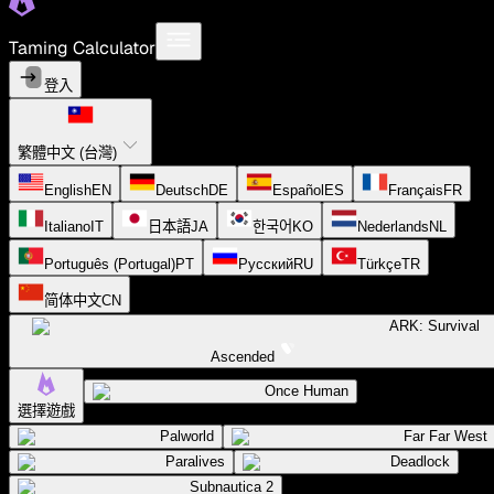
Taming Calculator
登入
繁體中文 (台灣)
English
EN
Deutsch
DE
Español
ES
Français
FR
Italiano
IT
日本語
JA
한국어
KO
Nederlands
NL
Português (Portugal)
PT
Русский
RU
Türkçe
TR
简体中文
CN
ARK: Survival
Ascended
Once Human
選擇遊戲
Palworld
Far Far West
Paralives
Deadlock
Subnautica 2