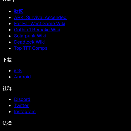
狀態
ARK: Survival Ascended
Far Far West Game Wiki
Gothic 1 Remake Wiki
Solarpunk Wiki
Deadlock Wiki
Top TFT Comps
下載
iOS
Android
社群
Discord
Twitter
Instagram
法律