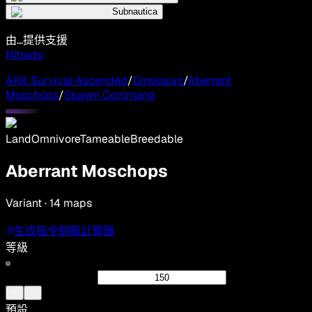
Subnautica
由...提供支援
Nitrado
ARK Survival Ascended
/
Dinosaurs
/
Aberrant
Moschops
/
Spawn Command
Land
Omnivore
Tameable
Breedable
Aberrant Moschops
Variant · 14 maps
生成指令
馴服計算器
等級
預設