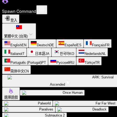
Spawn Command
登入
繁體中文 (台灣)
English
EN
Deutsch
DE
Español
ES
Français
FR
Italiano
IT
日本語
JA
한국어
KO
Nederlands
NL
Português (Portugal)
PT
Русский
RU
Türkçe
TR
简体中文
CN
ARK: Survival
Ascended
Once Human
選擇遊戲
Palworld
Far Far West
Paralives
Deadlock
Subnautica 2