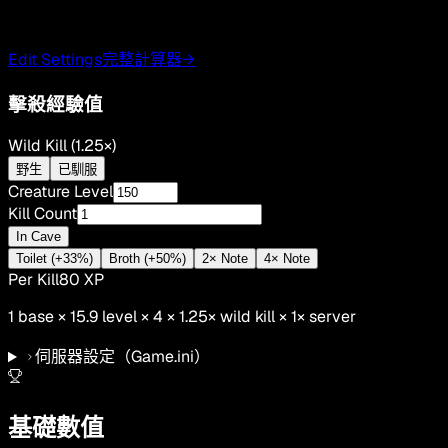
Edit Settings
完整計算器
→
擊殺經驗值
Wild Kill (1.25×)
野生
已馴服
Creature Level
Kill Count
In Cave
Toilet (+33%)
Broth (+50%)
2× Note
4× Note
Per Kill
80
XP
1
base ×
15.9
level × 4 ×
1.25
×
wild kill
×
1
× server
伺服器設定
（Game.ini）
基礎數值