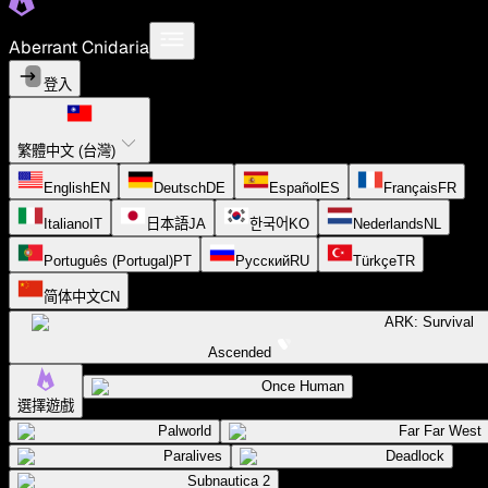
Aberrant Cnidaria
登入
繁體中文 (台灣)
English
EN
Deutsch
DE
Español
ES
Français
FR
Italiano
IT
日本語
JA
한국어
KO
Nederlands
NL
Português (Portugal)
PT
Русский
RU
Türkçe
TR
简体中文
CN
ARK: Survival
Ascended
Once Human
選擇遊戲
Palworld
Far Far West
Paralives
Deadlock
Subnautica 2