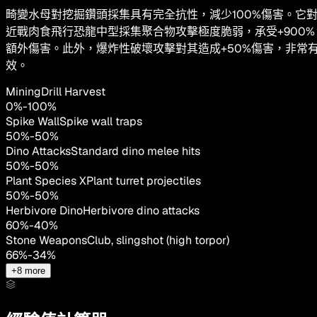
畸變水母對挖掘鑽頭採集具有完全抗性，減少100%傷害。它
近戰肉食飛行恐龍中型採集聚合物攻擊極度脆弱，承受+900%
額外傷害。此外，爆炸性破壞攻擊對其造成+50%傷害，非常
效。
MiningDrill Harvest
0
%
-
100
%
Spike Wall
Spike wall traps
50
%
-
50
%
Dino Attacks
Standard dino melee hits
50
%
-
50
%
Plant Species X
Plant turret projectiles
50
%
-
50
%
Herbivore Dino
Herbivore dino attacks
60
%
-
40
%
Stone Weapons
Club, slingshot (high torpor)
66
%
-
34
%
+
8
more