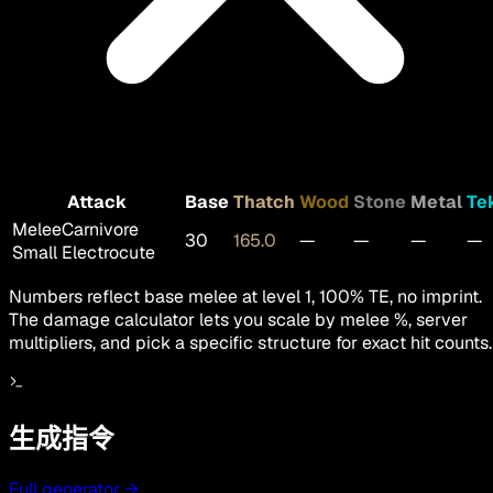
Attack
Base
Thatch
Wood
Stone
Metal
Te
Melee
Carnivore
30
165.0
—
—
—
—
Small Electrocute
Numbers reflect base melee at level 1, 100% TE, no imprint.
The damage calculator lets you scale by melee %, server
multipliers, and pick a specific structure for exact hit counts.
生成指令
Full generator
→