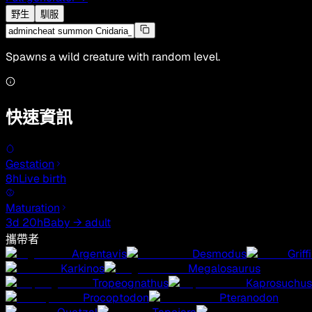
野生
馴服
Spawns a wild creature with random level.
快速資訊
Gestation
8h
Live birth
Maturation
3d 20h
Baby → adult
攜帶者
Argentavis
Desmodus
Griff
Karkinos
Megalosaurus
Tropeognathus
Kaprosuchus
Procoptodon
Pteranodon