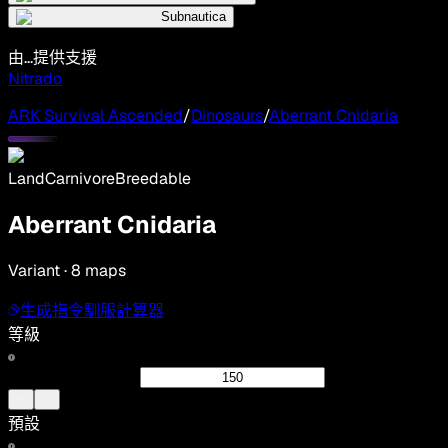
Subnautica
由...提供支援
Nitrado
ARK Survival Ascended
/
Dinosaurs
/
Aberrant Cnidaria
Land
Carnivore
Breedable
Aberrant Cnidaria
Variant · 8 maps
生成指令
馴服計算器
等級
預設