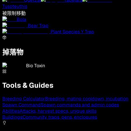
Quetzal
Tapejara
Tusoteuthis
被限制移動
Bola
Bear Trap
Plant Species Y Trap
掉落物
Bio Toxin
Tools & Guides
Breeding Calculator
Breeding, mating cooldown, incubation
Spawn Command
Spawn commands and admin codes
Abilities
Attacks, harvest specs, unique skills
Buildings
Community traps, pens, enclosures