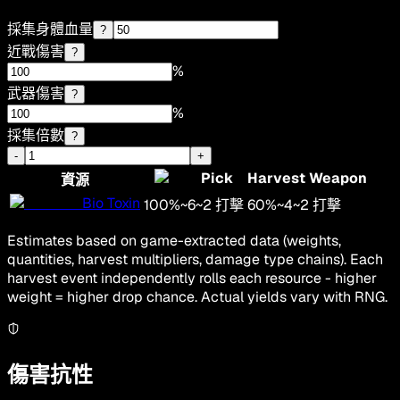
採集身體血量
?
近戰傷害
?
%
武器傷害
?
%
採集倍數
?
-
+
Pick
Harvest Weapon
資源
Bio Toxin
100
%
~
6
~
2
打擊
60
%
~
4
~
2
打擊
Estimates based on game-extracted data (weights,
quantities, harvest multipliers, damage type chains). Each
harvest event independently rolls each resource - higher
weight = higher drop chance. Actual yields vary with RNG.
傷害抗性