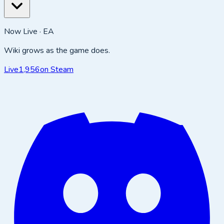
Now Live · EA
Wiki grows as the game does.
Live
1,956
on Steam