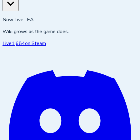
Now Live · EA
Wiki grows as the game does.
Live
1,684
on Steam