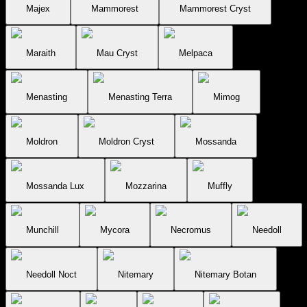
Majex
Mammorest
Mammorest Cryst
Maraith
Mau Cryst
Melpaca
Menasting
Menasting Terra
Mimog
Moldron
Moldron Cryst
Mossanda
Mossanda Lux
Mozzarina
Muffly
Munchill
Mycora
Necromus
Needoll
Needoll Noct
Nitemary
Nitemary Botan