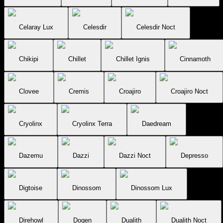
Celaray Lux
Celesdir
Celesdir Noct
Chikipi
Chillet
Chillet Ignis
Cinnamoth
Clovee
Cremis
Croajiro
Croajiro Noct
Cryolinx
Cryolinx Terra
Daedream
Dazemu
Dazzi
Dazzi Noct
Depresso
Digtoise
Dinossom
Dinossom Lux
Direhowl
Dogen
Dualith
Dualith Noct