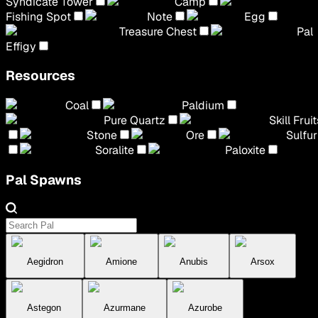
Syndicate Tower
Camp
Fishing Spot
Note
Egg
Treasure Chest
Pal
Effigy
Resources
Coal
Paldium
Pure Quartz
Skill Fruit
Stone
Ore
Sulfur
Soralite
Paloxite
Pal Spawns
Aegidron
Amione
Anubis
Arsox
Astegon
Azurmane
Azurobe