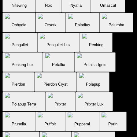
Nitewing
Nox
Nyafia
Omascul
Ophydia
Orserk
Paladius
Palumba
Pengullet
Pengullet Lux
Penking
Penking Lux
Petallia
Petallia Ignis
Pierdon
Pierdon Cryst
Polapup
Polapup Terra
Prixter
Prixter Lux
Prunelia
Puffolt
Pupperai
Pyrin