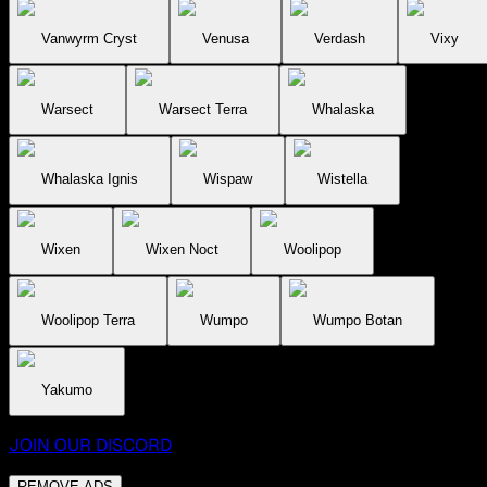
Vanwyrm Cryst
Venusa
Verdash
Vixy
Warsect
Warsect Terra
Whalaska
Whalaska Ignis
Wispaw
Wistella
Wixen
Wixen Noct
Woolipop
Woolipop Terra
Wumpo
Wumpo Botan
Yakumo
JOIN OUR DISCORD
REMOVE ADS