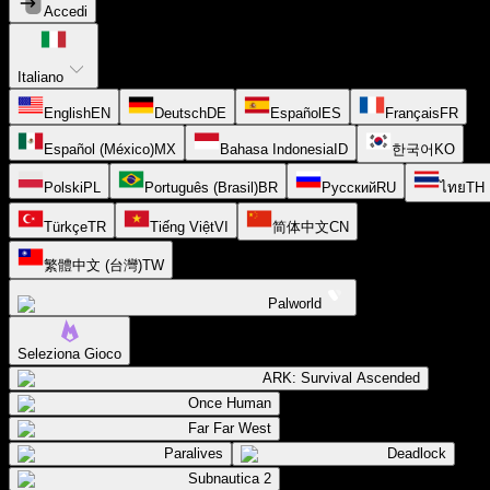
Accedi
Italiano
English
EN
Deutsch
DE
Español
ES
Français
FR
Español (México)
MX
Bahasa Indonesia
ID
한국어
KO
Polski
PL
Português (Brasil)
BR
Русский
RU
ไทย
TH
Türkçe
TR
Tiếng Việt
VI
简体中文
CN
繁體中文 (台灣)
TW
Palworld
Seleziona Gioco
ARK: Survival Ascended
Once Human
Far Far West
Paralives
Deadlock
Subnautica 2