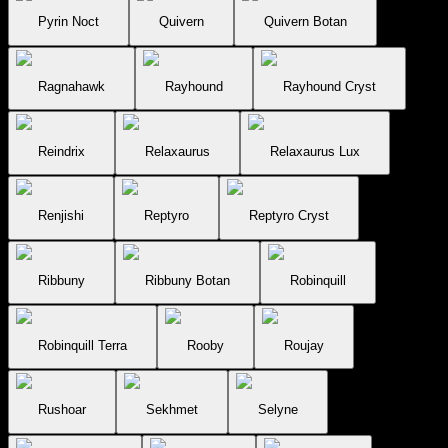
Pyrin Noct
Quivern
Quivern Botan
Ragnahawk
Rayhound
Rayhound Cryst
Reindrix
Relaxaurus
Relaxaurus Lux
Renjishi
Reptyro
Reptyro Cryst
Ribbuny
Ribbuny Botan
Robinquill
Robinquill Terra
Rooby
Roujay
Rushoar
Sekhmet
Selyne