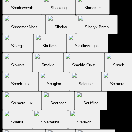
Shadowbeak
Shaolong
Shroomer
Shroomer Noct
Sibelyx
Sibelyx Primo
Silvegis
Skutlass
Skutlass Ignis
Slowatt
Smokie
Smokie Cryst
Snock
Snock Lux
Snugloo
Solenne
Solmora
Solmora Lux
Sootseer
Souffline
Sparkit
Splatterina
Starryon