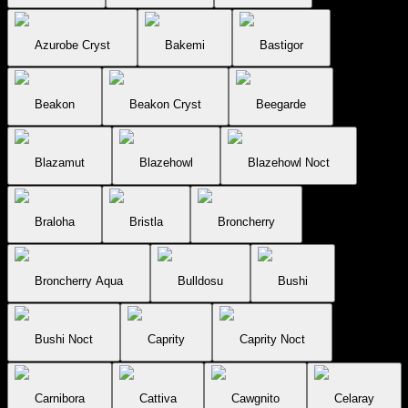
Azurobe Cryst
Bakemi
Bastigor
Beakon
Beakon Cryst
Beegarde
Blazamut
Blazehowl
Blazehowl Noct
Braloha
Bristla
Broncherry
Broncherry Aqua
Bulldosu
Bushi
Bushi Noct
Caprity
Caprity Noct
Carnibora
Cattiva
Cawgnito
Celaray