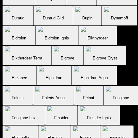
Dumud
Dumud Gild
Dupin
Dynamoff
Eidrolon
Eidrolon Ignis
Eikthyrdeer
Eikthyrdeer Terra
Elgrove
Elgrove Cryst
Elizabee
Elphidran
Elphidran Aqua
Faleris
Faleris Aqua
Felbat
Fenglope
Fenglope Lux
Finsider
Finsider Ignis
Flambelle
Flaracle
Flopie
Foxcicle