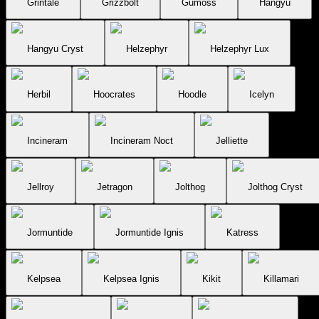
Grintale
Grizzbolt
Gumoss
Hangyu
Hangyu Cryst
Helzephyr
Helzephyr Lux
Herbil
Hoocrates
Hoodle
Icelyn
Incineram
Incineram Noct
Jelliette
Jellroy
Jetragon
Jolthog
Jolthog Cryst
Jormuntide
Jormuntide Ignis
Katress
Kelpsea
Kelpsea Ignis
Kikit
Killamari