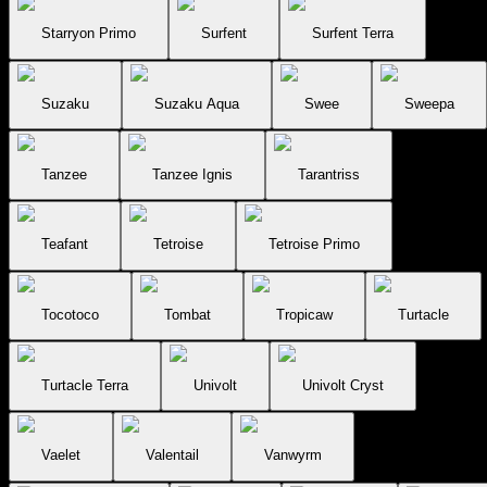
Starryon Primo
Surfent
Surfent Terra
Suzaku
Suzaku Aqua
Swee
Sweepa
Tanzee
Tanzee Ignis
Tarantriss
Teafant
Tetroise
Tetroise Primo
Tocotoco
Tombat
Tropicaw
Turtacle
Turtacle Terra
Univolt
Univolt Cryst
Vaelet
Valentail
Vanwyrm