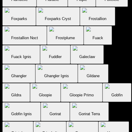
Foxparks
Foxparks Cryst
Frostallion
Frostallion Noct
Frostplume
Fuack
Fuack Ignis
Fuddler
Galeclaw
Ghangler
Ghangler Ignis
Gildane
Gildra
Gloopie
Gloopie Primo
Gobfin
Gobfin Ignis
Gorirat
Gorirat Terra