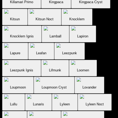
Killamari Primo
Kingpaca
Kingpaca Cryst
Kitsun
Kitsun Noct
Knocklem
Knocklem Ignis
Lamball
Lapiron
Lapure
Leafan
Leezpunk
Leezpunk Ignis
Lifmunk
Loomen
Loupmoon
Loupmoon Cryst
Lovander
Lullu
Lunaris
Lyleen
Lyleen Noct