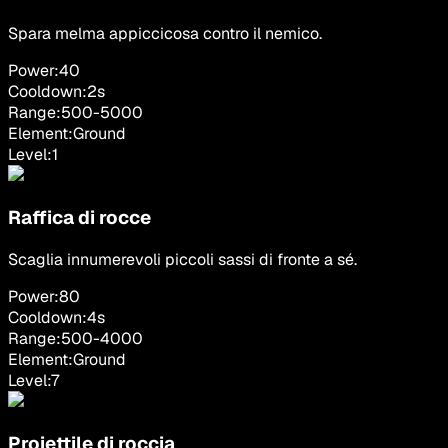
Spara melma appiccicosa contro il nemico.
Power:
40
Cooldown:
2
s
Range:
500
-
5000
Element:
Ground
Level:
1
Raffica di rocce
Scaglia innumerevoli piccoli sassi di fronte a sé.
Power:
80
Cooldown:
4
s
Range:
500
-
4000
Element:
Ground
Level:
7
Proiettile di roccia