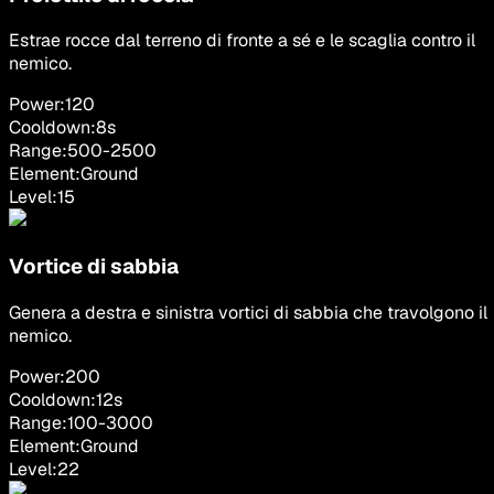
Estrae rocce dal terreno di fronte a sé e le scaglia contro il
nemico.
Power:
120
Cooldown:
8
s
Range:
500
-
2500
Element:
Ground
Level:
15
Vortice di sabbia
Genera a destra e sinistra vortici di sabbia che travolgono il
nemico.
Power:
200
Cooldown:
12
s
Range:
100
-
3000
Element:
Ground
Level:
22