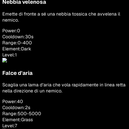
Nebbia velenosa
Emette di fronte a sé una nebbia tossica che avvelena il
nemico.
Power:
0
Cooldown:
30
s
Range:
0
-
400
Element:
Dark
Level:
1
Falce d'aria
Scaglia una lama d'aria che vola rapidamente in linea retta
nella direzione di un nemico.
Power:
40
Cooldown:
2
s
Range:
500
-
5000
Element:
Grass
Level:
7