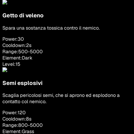
Getto di veleno
Spara una sostanza tossica contro il nemico.
Power:
30
Cooldown:
2
s
Range:
500
-
5000
Element:
Dark
Level:
15
Semi esplosivi
Scaglia pericolosi semi, che si aprono ed esplodono a
contatto col nemico.
Power:
120
Cooldown:
8
s
Range:
800
-
5000
Element:
Grass