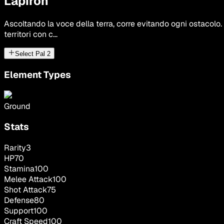
Lapiron
Ascoltando la voce della terra, corre evitando ogni ostacolo. 
territori con c...
Select Pal
2
Element Types
Ground
Stats
Rarity
3
HP
70
Stamina
100
Melee Attack
100
Shot Attack
75
Defense
80
Support
100
Craft Speed
100