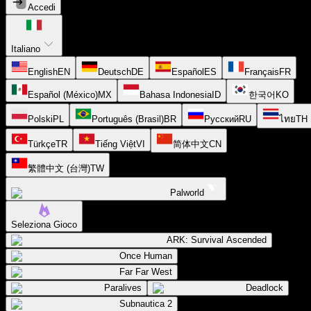
Accedi
Italiano
English
EN
Deutsch
DE
Español
ES
Français
FR
Español (México)
MX
Bahasa Indonesia
ID
한국어
KO
Polski
PL
Português (Brasil)
BR
Русский
RU
ไทย
TH
Türkçe
TR
Tiếng Việt
VI
简体中文
CN
繁體中文 (台灣)
TW
Palworld
Seleziona Gioco
ARK: Survival Ascended
Once Human
Far Far West
Paralives
Deadlock
Subnautica 2