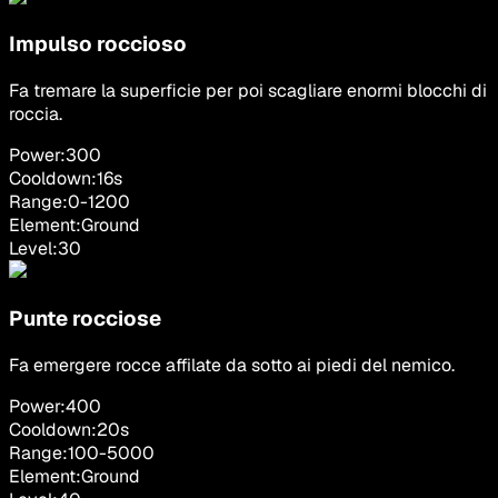
Impulso roccioso
Fa tremare la superficie per poi scagliare enormi blocchi di
roccia.
Power:
300
Cooldown:
16
s
Range:
0
-
1200
Element:
Ground
Level:
30
Punte rocciose
Fa emergere rocce affilate da sotto ai piedi del nemico.
Power:
400
Cooldown:
20
s
Range:
100
-
5000
Element:
Ground