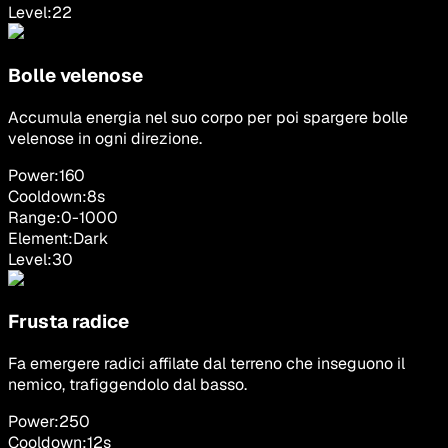
Level:
22
Bolle velenose
Accumula energia nel suo corpo per poi spargere bolle
velenose in ogni direzione.
Power:
160
Cooldown:
8
s
Range:
0
-
1000
Element:
Dark
Level:
30
Frusta radice
Fa emergere radici affilate dal terreno che inseguono il
nemico, trafiggendolo dal basso.
Power:
250
Cooldown:
12
s