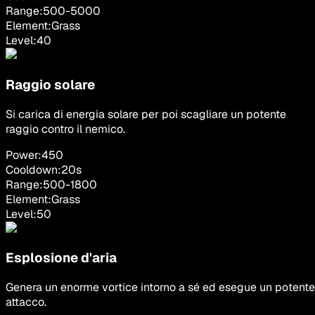
Range:
500
-
5000
Element:
Grass
Level:
40
Raggio solare
Si carica di energia solare per poi scagliare un potente
raggio contro il nemico.
Power:
450
Cooldown:
20
s
Range:
500
-
1800
Element:
Grass
Level:
50
Esplosione d'aria
Genera un enorme vortice intorno a sé ed esegue un potente
attacco.