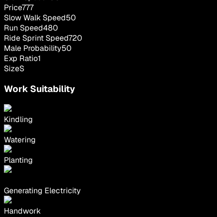
Price
777
Slow Walk Speed
50
Run Speed
480
Ride Sprint Speed
720
Male Probability
50
Exp Ratio
1
Size
S
Work Suitability
Kindling
Watering
Planting
Generating Electricity
Handwork