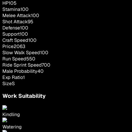
HP
105
Stamina
100
Melee Attack
100
Shot Attack
95
Defense
100
Support
100
Craft Speed
100
Price
2063
Slow Walk Speed
100
Run Speed
550
Ride Sprint Speed
700
Male Probability
40
Exp Ratio
1
Size
S
Work Suitability
Kindling
Watering