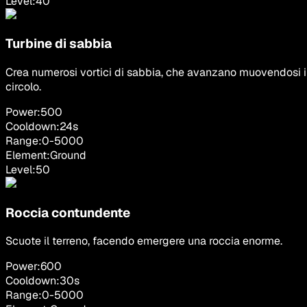
Level:
40
Turbine di sabbia
Crea numerosi vortici di sabbia, che avanzano muovendosi 
circolo.
Power:
500
Cooldown:
24
s
Range:
0
-
5000
Element:
Ground
Level:
50
Roccia contundente
Scuote il terreno, facendo emergere una roccia enorme.
Power:
600
Cooldown:
30
s
Range:
0
-
5000