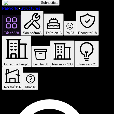
Subnautica
Palworld
/
Structures
Tất cả
528
Sản phẩm
45
Thức ăn
16
Pal
23
Phòng thủ
18
Cơ sở hạ tầng
25
Lưu trữ
30
Nền móng
133
Chiếu sáng
21
Nội thất
156
Khác
18