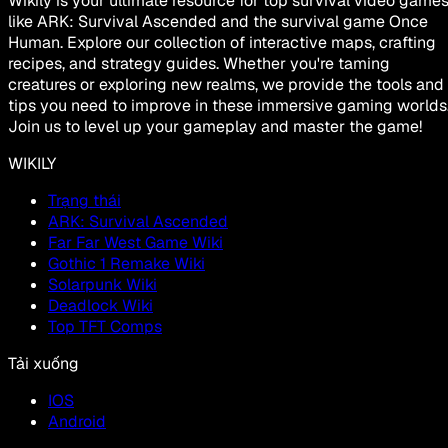
Wikily is your ultimate resource for top survival video game
like ARK: Survival Ascended and the survival game Once
Human. Explore our collection of interactive maps, crafting
recipes, and strategy guides. Whether you're taming
creatures or exploring new realms, we provide the tools and
tips you need to improve in these immersive gaming worlds
Join us to level up your gameplay and master the game!
WIKILY
Trạng thái
ARK: Survival Ascended
Far Far West Game Wiki
Gothic 1 Remake Wiki
Solarpunk Wiki
Deadlock Wiki
Top TFT Comps
Tải xuống
IOS
Android