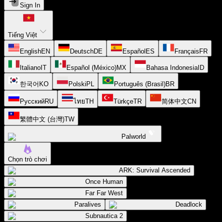
Sign In
Tiếng Việt
English
EN
Deutsch
DE
Español
ES
Français
FR
Italiano
IT
Español (México)
MX
Bahasa Indonesia
ID
한국어
KO
Polski
PL
Português (Brasil)
BR
Русский
RU
ไทย
TH
Türkçe
TR
简体中文
CN
繁體中文 (台灣)
TW
Palworld
Chọn trò chơi
ARK: Survival Ascended
Once Human
Far Far West
Paralives
Deadlock
Subnautica 2