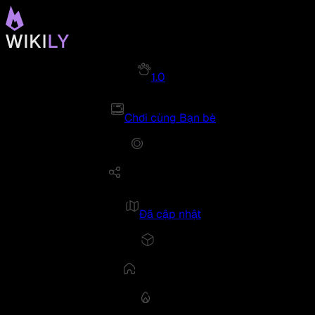
1.0
Chơi cùng Bạn bè
Đã cập nhật