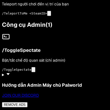
Teleport người chơi đến vị trí của bạn
/TeleportToMe <SteamID>
Công cụ Admin
(
1
)
/ToggleSpectate
Bật/tắt chế độ quan sát (chỉ admin)
/ToggleSpectate
Hướng dẫn Admin Máy chủ Palworld
JOIN OUR DISCORD
REMOVE ADS