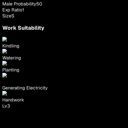
Male Probability
50
Exp Ratio
1
Size
S
Work Suitability
Kindling
Watering
Planting
Generating Electricity
Handwork
Lv
3