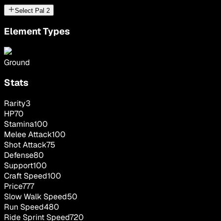
Select Pal
2
Element Types
Ground
Stats
Rarity
3
HP
70
Stamina
100
Melee Attack
100
Shot Attack
75
Defense
80
Support
100
Craft Speed
100
Price
777
Slow Walk Speed
50
Run Speed
480
Ride Sprint Speed
720