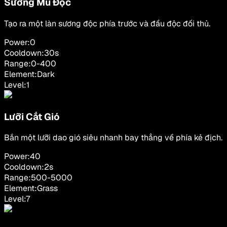
Sương Mù Độc
Tạo ra một làn sương độc phía trước và đầu độc đối thủ.
Power:
0
Cooldown:
30
s
Range:
0
-
400
Element:
Dark
Level:
1
Lưỡi Cắt Gió
Bắn một lưỡi dao gió siêu nhanh bay thẳng về phía kẻ địch.
Power:
40
Cooldown:
2
s
Range:
500
-
5000
Element:
Grass
Level:
7