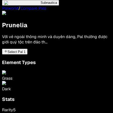
Subnautica
Palworld
/
Compare Pals
Prunelia
Với vẻ ngoài thông minh và duyên dáng, Pal thường được
giới quý tộc trên đảo th...
Select Pal
1
Element Types
Grass
Dark
Stats
Rarity
5