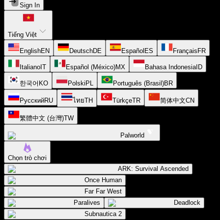
Sign In
Tiếng Việt
English
EN
Deutsch
DE
Español
ES
Français
FR
Italiano
IT
Español (México)
MX
Bahasa Indonesia
ID
한국어
KO
Polski
PL
Português (Brasil)
BR
Русский
RU
ไทย
TH
Türkçe
TR
简体中文
CN
繁體中文 (台灣)
TW
Palworld
Chọn trò chơi
ARK: Survival Ascended
Once Human
Far Far West
Paralives
Deadlock
Subnautica 2