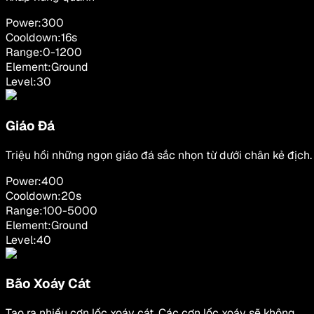
Power:
300
Cooldown:
16
s
Range:
0
-
1200
Element:
Ground
Level:
30
Giáo Đá
Triệu hồi những ngọn giáo đá sắc nhọn từ dưới chân kẻ địch.
Power:
400
Cooldown:
20
s
Range:
100
-
5000
Element:
Ground
Level:
40
Bão Xoáy Cát
Tạo ra nhiều cơn lốc xoáy cát. Các cơn lốc xoáy sẽ không