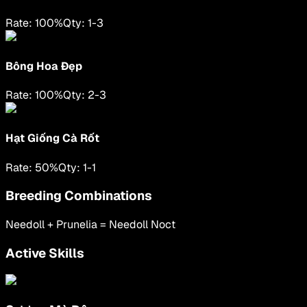
Rate:
100
%
Qty:
1
-
3
Bông Hoa Đẹp
Rate:
100
%
Qty:
2
-
3
Hạt Giống Cà Rốt
Rate:
50
%
Qty:
1
-
1
Breeding Combinations
Needoll
+
Prunelia
=
Needoll Noct
Active Skills