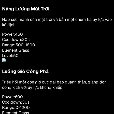
Năng Lượng Mặt Trời
Nạp sức mạnh của mặt trời và bắn một chùm tia uy lực vào
kẻ địch.
Power:
450
Cooldown:
20
s
Range:
500
-
1800
Element:
Grass
Level:
50
Luồng Gió Công Phá
Triệu hồi một cơn gió cực đại bao quanh thân, giáng đòn
công kích với uy lực khủng khiếp.
Power:
600
Cooldown:
30
s
Range:
0
-
1200
Element:
Grass