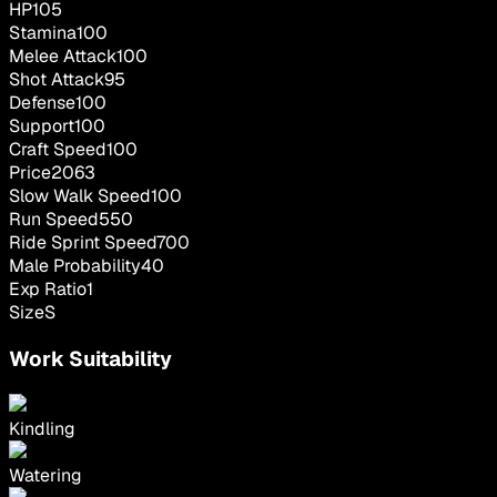
HP
105
Stamina
100
Melee Attack
100
Shot Attack
95
Defense
100
Support
100
Craft Speed
100
Price
2063
Slow Walk Speed
100
Run Speed
550
Ride Sprint Speed
700
Male Probability
40
Exp Ratio
1
Size
S
Work Suitability
Kindling
Watering