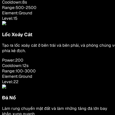
Cooldown:
8
s
Range:
500
-
2500
Element:
Ground
Level:
15
Lốc Xoáy Cát
Tạo ra lốc xoáy cát ở bên trái và bên phải, và phóng chúng v
phía kẻ địch.
Power:
200
Cooldown:
12
s
Range:
100
-
3000
Element:
Ground
Level:
22
Đá Nổ
Làm rung chuyển mặt đất và làm những tảng đá lớn bay
khắp xung quanh