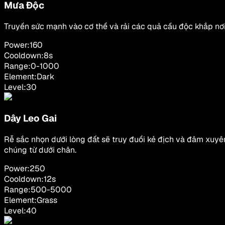
Mưa Độc
Truyền sức mạnh vào cơ thể và rải các quả cầu độc khắp nơi
Power:
160
Cooldown:
8
s
Range:
0
-
1000
Element:
Dark
Level:
30
Dây Leo Gai
Rễ sắc nhọn dưới lòng đất sẽ truy đuổi kẻ địch và đâm xuyê
chúng từ dưới chân.
Power:
250
Cooldown:
12
s
Range:
500
-
5000
Element:
Grass
Level:
40