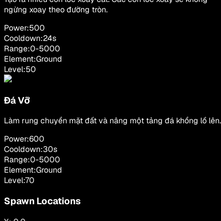
ngừng xoay theo đường tròn.
Power:
500
Cooldown:
24
s
Range:
0
-
5000
Element:
Ground
Level:
50
Đá Vỡ
Làm rung chuyển mặt đất và nâng một tảng đá khổng lồ lên.
Power:
600
Cooldown:
30
s
Range:
0
-
5000
Element:
Ground
Level:
70
Spawn Locations