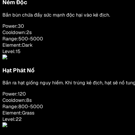
Ném Độc
Bắn bùn chứa đầy sức mạnh độc hại vào kẻ địch.
Power:
30
Cooldown:
2
s
Range:
500
-
5000
Element:
Dark
Level:
15
Hạt Phát Nổ
Bắn ra hạt giống nguy hiểm. Khi trúng kẻ địch, hạt sẽ nổ tung
Power:
120
Cooldown:
8
s
Range:
800
-
5000
Element:
Grass
Level:
22