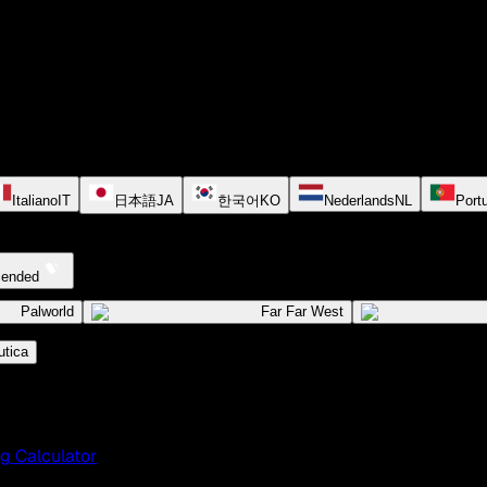
Italiano
IT
日本語
JA
한국어
KO
Nederlands
NL
Port
cended
Palworld
Far Far West
tica
g Calculator