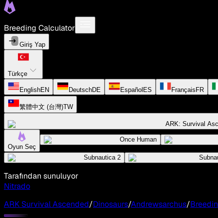
Breeding Calculator
Giriş Yap
Türkçe
English
EN
Deutsch
DE
Español
ES
Français
FR
繁體中文 (台灣)
TW
ARK: Survival As
Once Human
Oyun Seç
Subnautica 2
Subnau
Tarafından sunuluyor
Nitrado
ARK Survival Ascended
/
Dinosaurs
/
Andrewsarchus
/
Breedin