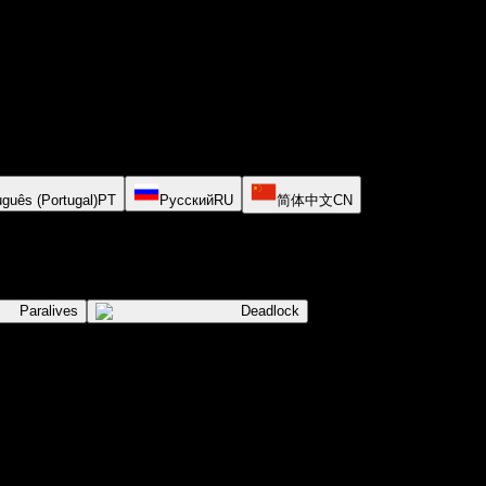
uguês (Portugal)
PT
Русский
RU
简体中文
CN
Paralives
Deadlock