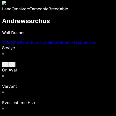
Land
Omnivore
Tameable
Breedable
Andrewsarchus
Wall Runner
Doğma Komutu
Evcil Hale Getirme Hesaplayıcısı
Seviye
Ön Ayar
Varyant
Evcilleştirme Hızı