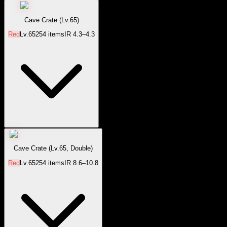
Cave Crate (Lv.65)
Red
Lv.
65
254
items
IR
4.3–4.3
Cave Crate (Lv.65, Double)
Red
Lv.
65
254
items
IR
8.6–10.8