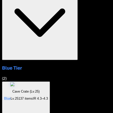
Blue
Tier
(
2
)
Cave Crate (Lv.25)
Blue
Lv.
25
137
items
IR
4.3–4.3