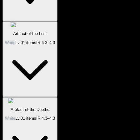
Artifact of the Lost
White
Lv.
0
1
items
IR
4.3–4.3
Artifact of the Depths
White
Lv.
0
1
items
IR
4.3–4.3