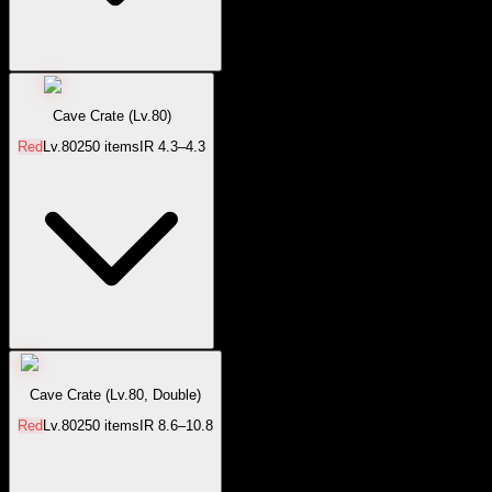
Cave Crate (Lv.80)
Red
Lv.
80
250
items
IR
4.3–4.3
Cave Crate (Lv.80, Double)
Red
Lv.
80
250
items
IR
8.6–10.8