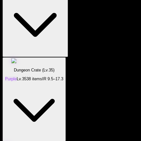
Dungeon Crate (Lv.35)
Purple
Lv.
35
38
items
IR
9.5–17.3