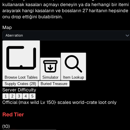
kullanarak kasaları açmayı deneyin ya da herhangi bir itemi
arayarak hangi kasaların ve bossların 27 haritanın hepsinde
onu drop ettiğini bulabilirsin.
Map
Aberration
Browse Loot Tables
Simulator
Item Lookup
Supply Crates
(28)
Buried Treasure
Server Difficulty
1
2
3
4
5
Official (max wild Lv 150)
· scales world-crate loot only
Red
Tier
(
10
)