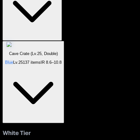
Cave Crate (Lv.25, Double)
Blue
Lv.
25
137
items
IR
8.6–10.8
White
Tier