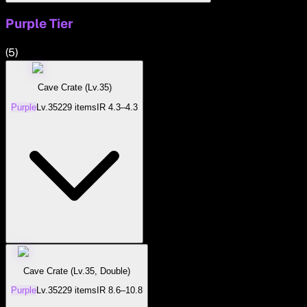
Purple
Tier
(
5
)
Cave Crate (Lv.35)
Purple
Lv.
35
229
items
IR
4.3–4.3
Cave Crate (Lv.35, Double)
Purple
Lv.
35
229
items
IR
8.6–10.8