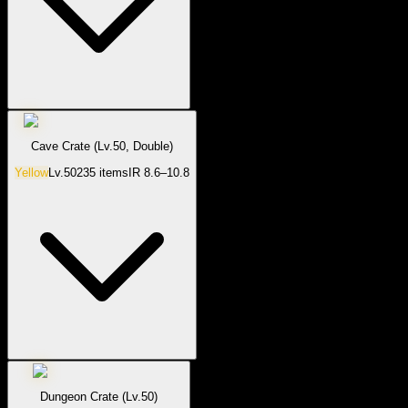
Cave Crate (Lv.50, Double)
Yellow
Lv.
50
235
items
IR
8.6–10.8
Dungeon Crate (Lv.50)