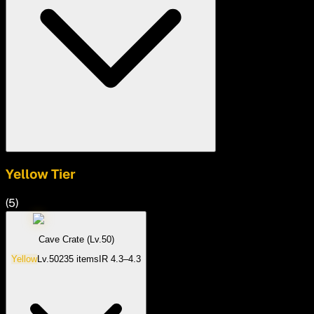
Yellow
Tier
(
5
)
Cave Crate (Lv.50)
Yellow
Lv.
50
235
items
IR
4.3–4.3