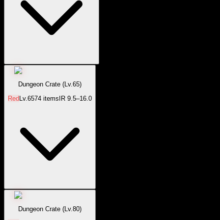
Dungeon Crate (Lv.65)
Red
Lv.
65
74
items
IR
9.5–16.0
Dungeon Crate (Lv.80)