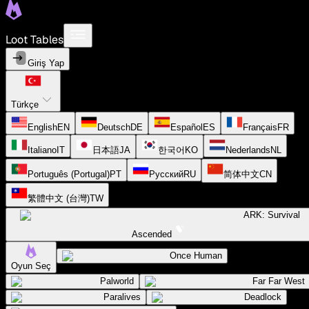
Loot Tables
Giriş Yap
Türkçe
English
EN
Deutsch
DE
Español
ES
Français
FR
Italiano
IT
日本語
JA
한국어
KO
Nederlands
NL
Português (Portugal)
PT
Русский
RU
简体中文
CN
繁體中文 (台灣)
TW
ARK: Survival
Ascended
Once Human
Oyun Seç
Palworld
Far Far West
Paralives
Deadlock