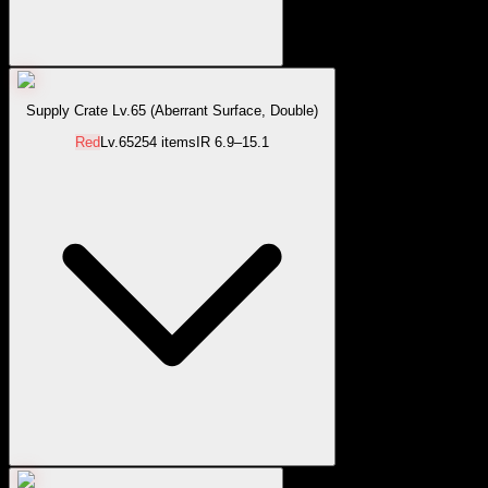
Supply Crate Lv.65 (Aberrant Surface, Double)
Red
Lv.
65
254
items
IR
6.9–15.1