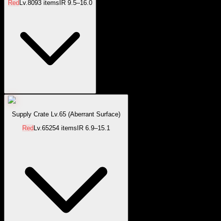
Red
Lv.
80
93
items
IR
9.5–16.0
Supply Crate Lv.65 (Aberrant Surface)
Red
Lv.
65
254
items
IR
6.9–15.1