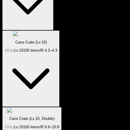
Cave Crate (Lv.10)
White
Lv.
10
100
items
IR
4.3–4.3
Cave Crate (Lv.10, Double)
White
Lv.
10
100
items
IR
8.6–10.8