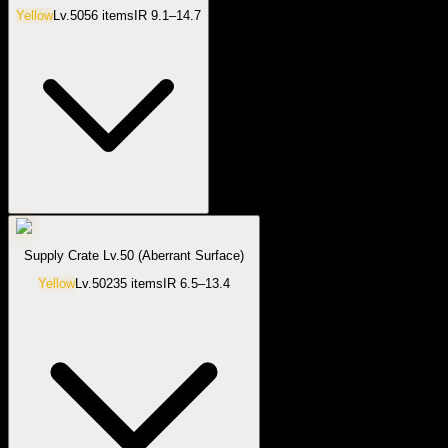
Yellow
Lv.
50
56
items
IR
9.1–14.7
Supply Crate Lv.50 (Aberrant Surface)
Yellow
Lv.
50
235
items
IR
6.5–13.4