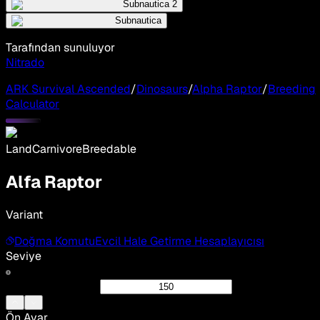
Subnautica 2
Subnautica
Tarafından sunuluyor
Nitrado
ARK Survival Ascended
/
Dinosaurs
/
Alpha Raptor
/
Breeding
Calculator
Land
Carnivore
Breedable
Alfa Raptor
Variant
Doğma Komutu
Evcil Hale Getirme Hesaplayıcısı
Seviye
Ön Ayar