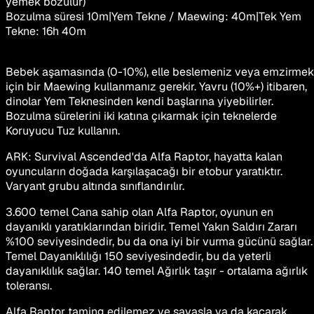
yemek bozulur)
Bozulma süresi
10m
|
Yem Tekne / Maewing
:
40m
|
Tek Yem
Tekne
:
16h 40m
Bebek aşamasında (0-10%), elle beslemeniz veya emzirmek
için bir Maewing kullanmanız gerekir. Yavru (10%+) itibaren,
dinolar Yem Teknesinden kendi başlarına yiyebilirler.
Bozulma sürelerini iki katına çıkarmak için teknelerde
Koruyucu Tuz kullanın.
ARK: Survival Ascended'da Alfa Raptor, hayatta kalan
oyuncuların doğada karşılaşacağı bir etobur yaratıktır.
Varyant grubu altında sınıflandırılır.
3.600 temel Cana sahip olan Alfa Raptor, oyunun en
dayanıklı yaratıklarından biridir. Temel Yakın Saldırı Zararı
%100 seviyesindedir, bu da ona iyi bir vurma gücünü sağlar.
Temel Dayanıklılığı 150 seviyesindedir, bu da yeterli
dayanıklılık sağlar. 140 temel Ağırlık taşır - ortalama ağırlık
toleransı.
Alfa Raptor taming edilemez ve savaşla ya da kaçarak