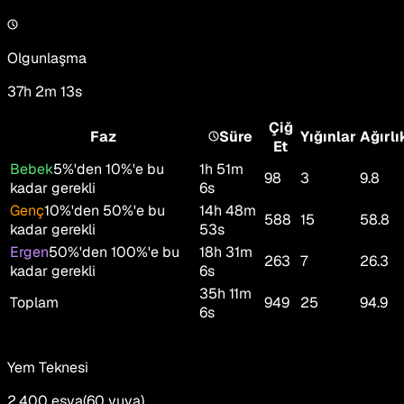
Olgunlaşma
37h 2m 13s
Çiğ
Faz
Süre
Yığınlar
Ağırlı
Et
Bebek
5%'den 10%'e bu
1h 51m
98
3
9.8
kadar gerekli
6s
Genç
10%'den 50%'e bu
14h 48m
588
15
58.8
kadar gerekli
53s
Ergen
50%'den 100%'e bu
18h 31m
263
7
26.3
kadar gerekli
6s
35h 11m
Toplam
949
25
94.9
6s
Yem Teknesi
2,400
eşya
(
60
yuva
)