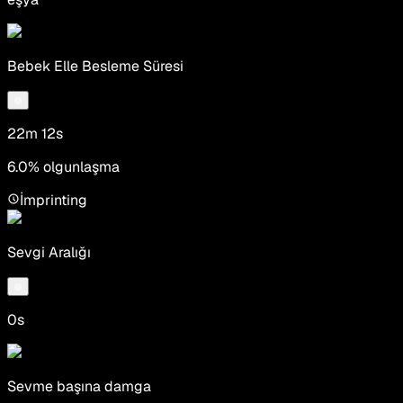
Bebek Elle Besleme Süresi
22m 12s
6.0% olgunlaşma
İmprinting
Sevgi Aralığı
0s
Sevme başına damga