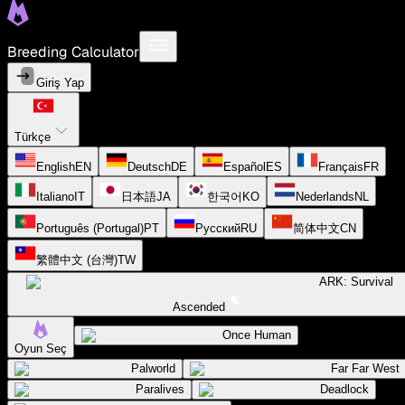
Breeding Calculator
Giriş Yap
Türkçe
English
EN
Deutsch
DE
Español
ES
Français
FR
Italiano
IT
日本語
JA
한국어
KO
Nederlands
NL
Português (Portugal)
PT
Русский
RU
简体中文
CN
繁體中文 (台灣)
TW
ARK: Survival
Ascended
Once Human
Oyun Seç
Palworld
Far Far West
Paralives
Deadlock