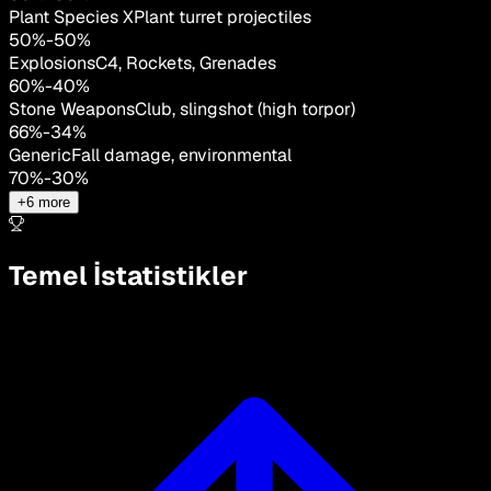
Plant Species X
Plant turret projectiles
50
%
-
50
%
Explosions
C4, Rockets, Grenades
60
%
-
40
%
Stone Weapons
Club, slingshot (high torpor)
66
%
-
34
%
Generic
Fall damage, environmental
70
%
-
30
%
+
6
more
Temel İstatistikler