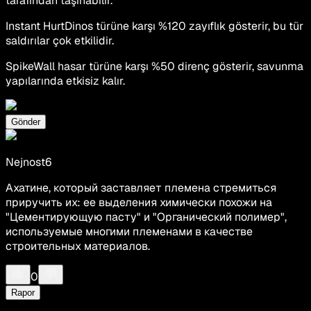
tarafından taşınabilir.
Instant HurtDinos türüne karşı %120 zayıflık gösterir, bu tür
saldırılar çok etkilidir.
SpikeWall hasar türüne karşı %50 direnç gösterir, savunma
yapılarında etkisiz kalır.
Gönder
Nejnost6
Ахатине, который заставляет племена стремиться
приручить их: ее выделения химически похожи на
"Цементирующую пасту" и "Органический полимер",
используемые многими племенами в качестве
строительных материалов.
0
Rapor