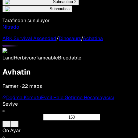
Subnautica 2
Subnautica
Tarafından sunuluyor
Nitrado
ARK Survival Ascended
/
Dinosaurs
/
Achatina
Land
Herbivore
Tameable
Breedable
Avhatin
Farmer · 22 maps
Doğma Komutu
Evcil Hale Getirme Hesaplayıcısı
Seviye
Ön Ayar