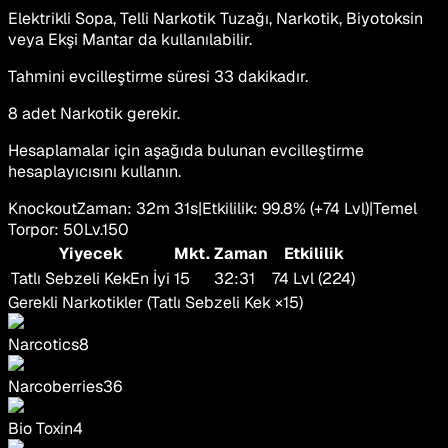
Elektrikli Sopa, Telli Narkotik Tuzağı, Narkotik, Biyotoksin
veya Ekşi Mantar da kullanılabilir.
Tahmini evcilleştirme süresi 33 dakikadır.
8 adet Narkotik gerekir.
Hesaplamalar için aşağıda bulunan evcilleştirme
hesaplayıcısını kullanın.
Knockout
Zaman
:
32m 31s
|
Etkililik
:
99.8
%
(+
74
Lvl)
|
Temel
Torpor
:
50
Lv.
150
Yiyecek
Mkt.
Zaman
Etkililik
Tatlı Sebzeli Kek
En İyi
15
32:31
74 Lvl (224)
Gerekli Narkotikler
(
Tatlı Sebzeli Kek
×
15
)
Narcotics
8
Narcoberries
36
Bio Toxin
4