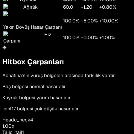
Ağırlık
60.0
+1.20
+0.80%
100.0%
+5.00%
+10.00%
Yakın Dövüş Hasar Çarpanı
Hız
100.0%
+0.00%
+1.00%
Çarpanı
Hitbox Çarpanları
Achatina'nın vuruş bölgeleri arasında farklılık vardır.
Baş bölgesi normal hasar alır.
Kuyruk bölgesi yarım hasar alır.
joint17 bölgesi çok düşük hasar alır.
Head
c_neck4
1.00
x
Tail
c_tail1