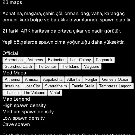
23
maps
Achatina, mağara, şehir, çöl, orman, dağ, vaha, karaağaç
ormanı, karlı bölge ve bataklık biyomlarında spawn olabilir.
21 farklı ARK haritasında ortaya çıkar ve nadir görülür.
Yeşil bölgelerde spawn olma yoğunluğu daha yüksektir.
Official
Aberration
Astraeos
Extinction
Lost Colony
Ragnarok
Scorched Earth
The Center
The Island
Valguero
Mod Maps
Althemia
Amissa
Appalachia
Atlantis
Forglar
Genesis Ocean
Insaluna
Lost City
Svartalfheim
Taenia Stella
Temptress Lagoon
Thaloria
The Volcano
Vintal
Map Legend
High spawn density
Medium spawn density
Low spawn density
Cave spawn