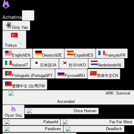
Achatina
Giriş Yap
Türkçe
English
EN
Deutsch
DE
Español
ES
Français
FR
Italiano
IT
日本語
JA
한국어
KO
Nederlands
NL
Português (Portugal)
PT
Русский
RU
简体中文
CN
繁體中文 (台灣)
TW
ARK: Survival
Ascended
Once Human
Oyun Seç
Palworld
Far Far West
Paralives
Deadlock