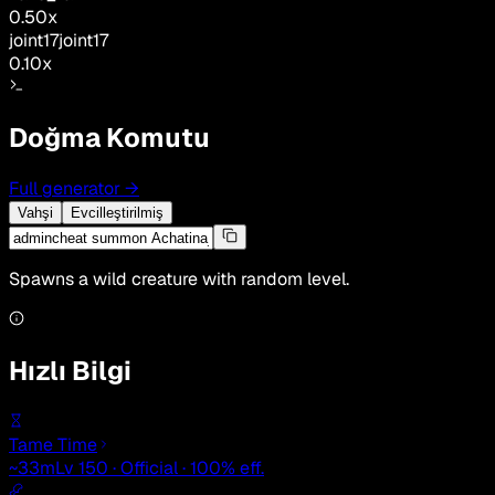
0.50
x
joint17
joint17
0.10
x
Doğma Komutu
Full generator
→
Vahşi
Evcilleştirilmiş
Spawns a wild creature with random level.
Hızlı Bilgi
Tame Time
~33m
Lv 150 · Official · 100% eff.