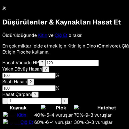
Düşürülenler & Kaynakları Hasat Et
Öldürüldüğünde
Kitin
ve
Çiğ Et
bırakır.
En çok miktarı elde etmek için Kitin için Dino (Omnivore), Çiğ
Et için Pioche kullanın.
Hasat Vücudu HP
?
Yakın Dövüş Hasarı
?
%
Silah Hasarı
?
%
Hasat Çarpanı
?
-
+
Kaynak
Pick
Hatchet
Kitin
40
%
~
5
~
4
vuruşlar
70
%
~
9
~
3
vuruşlar
Çiğ Et
60
%
~
6
~
4
vuruşlar
30
%
~
3
~
3
vuruşlar