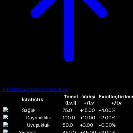
Edit Settings
Tam İstatistikler
→
Temel
Vahşi
Evcilleştirilmi
İstatistik
(Lv.1)
+/Lv
+/Lv
Sağlık
75.0
+15.00
+4.00%
Dayanıklılık
100.0
+10.00
+2.00%
Uyuşukluk
50.0
+3.00
+0.00%
Yiyecek
450.0
+45.00
+2.00%