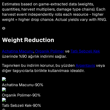
Estimates based on game-extracted data (weights,
quantities, harvest multipliers, damage type chains). Each
harvest event independently rolls each resource - higher
weight = higher drop chance. Actual yields vary with RNG.
Weight Reduction
Achatina Macunu
,
Organik Polimer
ve
Tatlı Sebzeli Kek
üzerinde %90 ağırlık indirimi sağlar.
Taşınırken bu indirim korunur, bu yüzden
Argentavis
veya
diğer taşıyıcılarla birlikte kullanılması idealdir.
Achatina Macunu
-
90
%
Organik Polimer
-
90
%
Tatlı Sebzeli Kek
-
90
%