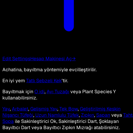
Edit Settings
Hesap Makinesi Aç
→
Achatina, bayıltma yöntemiyle evcilleştirilir.
En iyi yem
Tatlı Sebzeli Kek
'tir.
Bayıltmak için
O idi
,
Ayı Tuzağı
veya Plant Species Y
kullanabilirsiniz.
Yay
,
Arbalet
,
Gelişmiş Yay
,
Tek Bow
,
Geliştirilmiş Keskin
Nişancı Tüfeği
,
Uzun Namlulu Tüfek
,
Zıpkın
,
Sapan
veya
Taht
Sopa
ile Sakinleştirici Ok, Sakinleştirici Dart, Şoklayan
Bayıltıcı Dart veya Bayıltıcı Zıpkın Mızrağı atabilirsiniz.