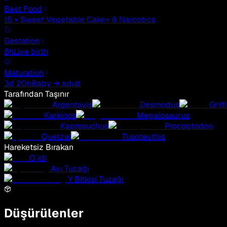
Best Food
15 × Sweet Vegetable Cake
+ 8 Narcotics
Gestation
8h
Live birth
Maturation
3d 20h
Baby → adult
Tarafından Taşınır
Argentavis
Desmodus
Griff
Karkinos
Megalosaurus
Kaprosuchus
Procoptodon
Quetzal
Tusoteuthis
Hareketsiz Bırakan
O idi
Ayı Tuzağı
Y Bitkisi Tuzağı
Düşürülenler