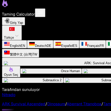
Taming Calculator
Giriş Yap
Türkçe
English
EN
Deutsch
DE
Español
ES
Français
FR
繁體中文 (台灣)
TW
ARK: Survival As
Once Human
Oyun Seç
Subnautica 2
Subnau
Tarafından sunuluyor
Nitrado
ARK Survival Ascended
/
Dinosaurs
/
Aberrant Titanoboa
/
Tam