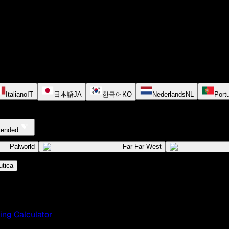
Italiano
IT
日本語
JA
한국어
KO
Nederlands
NL
Port
cended
Palworld
Far Far West
tica
ing Calculator