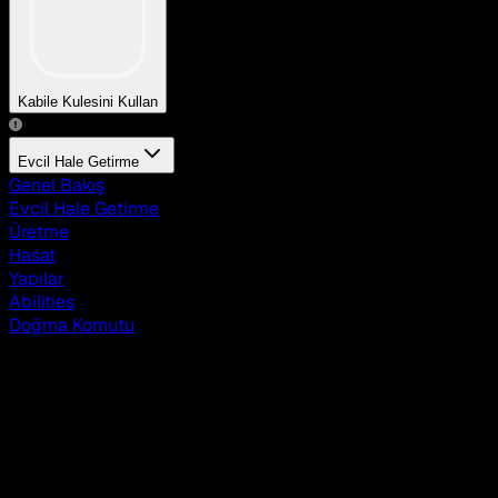
Kabile Kulesini Kullan
Evcil Hale Getirme
Genel Bakış
Evcil Hale Getirme
Üretme
Hasat
Yapılar
Abilities
Doğma Komutu