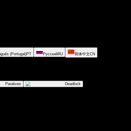
uguês (Portugal)
PT
Русский
RU
简体中文
CN
Paralives
Deadlock