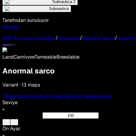
Subnautica 2
Subnautica
Tarafından sunuluyor
Nitrado
ARK Survival Ascended
/
Dinosaurs
/
Aberrant Sarco
/
Building
Land
Carnivore
Tameable
Breedable
Anormal sarco
Variant · 13 maps
Doğma Komutu
Evcil Hale Getirme Hesaplayıcısı
Seviye
Ön Ayar