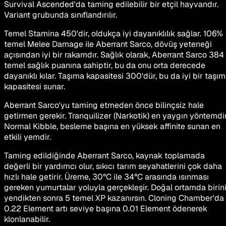
Survival Ascended'da taming edilebilir bir etçil hayvandır.
Variant grubunda sınıflandırılır.
Temel Stamina 450'dir, oldukça iyi dayanıklılık sağlar. 106%
temel Melee Damage ile Aberrant Sarco, dövüş yeteneği
açısından iyi bir rakamdır. Sağlık olarak, Aberrant Sarco 384
temel sağlık puanına sahiptir, bu da onu orta derecede
dayanıklı kılar. Taşıma kapasitesi 300'dür, bu da iyi bir taşı
kapasitesi sunar.
Aberrant Sarco'yu taming etmeden önce bilinçsiz hale
getirmen gerekir. Tranquilizer (Narkotik) en yaygın yöntemdir
Normal Kibble, besleme başına en yüksek affinite sunan en
etkili yemdir.
Taming edildiğinde Aberrant Sarco, kaynak toplamada
değerli bir yardımcı olur, sıkıcı tarım seyahatlerini çok daha
hızlı hale getirir. Üreme, 30°C ile 34°C arasında ısınması
gereken yumurtalar yoluyla gerçekleşir. Doğal ortamda birin
yendikten sonra 5 temel XP kazanırsın. Cloning Chamber'da
0.22 Element artı seviye başına 0.01 Element ödenerek
klonlanabilir.