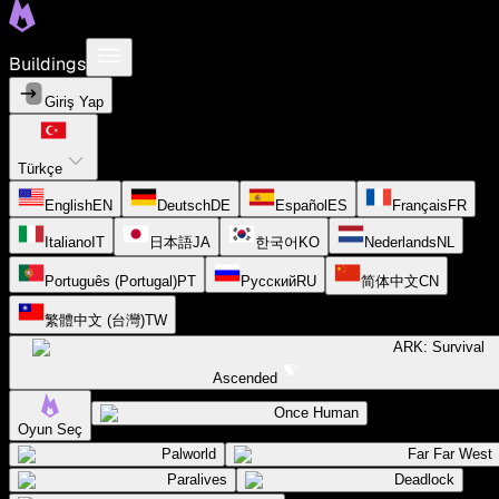
Buildings
Giriş Yap
Türkçe
English
EN
Deutsch
DE
Español
ES
Français
FR
Italiano
IT
日本語
JA
한국어
KO
Nederlands
NL
Português (Portugal)
PT
Русский
RU
简体中文
CN
繁體中文 (台灣)
TW
ARK: Survival
Ascended
Once Human
Oyun Seç
Palworld
Far Far West
Paralives
Deadlock