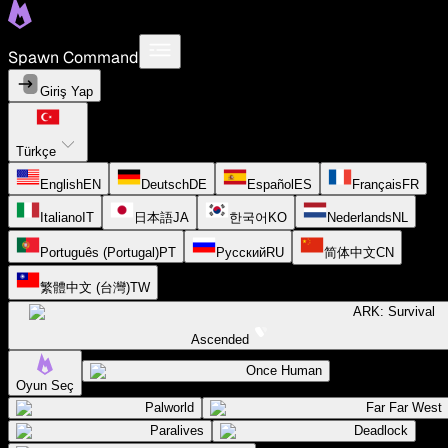
Spawn Command
Giriş Yap
Türkçe
English
EN
Deutsch
DE
Español
ES
Français
FR
Italiano
IT
日本語
JA
한국어
KO
Nederlands
NL
Português (Portugal)
PT
Русский
RU
简体中文
CN
繁體中文 (台灣)
TW
ARK: Survival
Ascended
Once Human
Oyun Seç
Palworld
Far Far West
Paralives
Deadlock