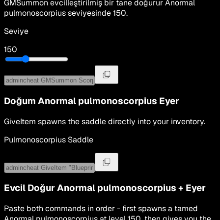
GMSummon
evcilleştirilmiş bir tane doğurur
Anormal
pulmonoscorpius
seviyesinde
150
.
Seviye
150
Doğum
Anormal pulmonoscorpius
Eyer
GiveItem spawns the saddle directly into your inventory.
Pulmonoscorpius Saddle
Evcil Doğur
Anormal pulmonoscorpius
+
Eyer
Paste both commands in order - first spawns a tamed
Anormal pulmonoscorpius
at level
150
, then gives you the