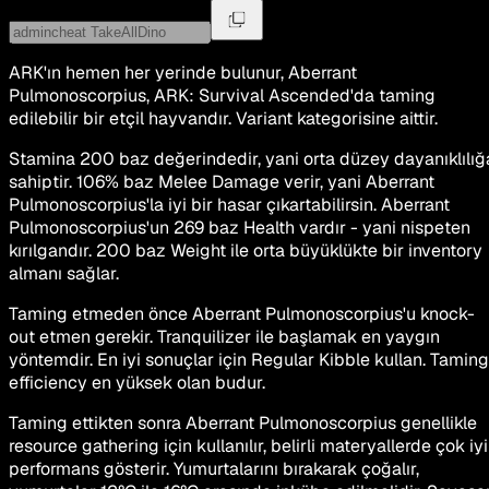
ARK'ın hemen her yerinde bulunur, Aberrant
Pulmonoscorpius, ARK: Survival Ascended'da taming
edilebilir bir etçil hayvandır. Variant kategorisine aittir.
Stamina 200 baz değerindedir, yani orta düzey dayanıklılığ
sahiptir. 106% baz Melee Damage verir, yani Aberrant
Pulmonoscorpius'la iyi bir hasar çıkartabilirsin. Aberrant
Pulmonoscorpius'un 269 baz Health vardır - yani nispeten
kırılgandır. 200 baz Weight ile orta büyüklükte bir inventory
almanı sağlar.
Taming etmeden önce Aberrant Pulmonoscorpius'u knock-
out etmen gerekir. Tranquilizer ile başlamak en yaygın
yöntemdir. En iyi sonuçlar için Regular Kibble kullan. Taming
efficiency en yüksek olan budur.
Taming ettikten sonra Aberrant Pulmonoscorpius genellikle
resource gathering için kullanılır, belirli materyallerde çok iyi
performans gösterir. Yumurtalarını bırakarak çoğalır,