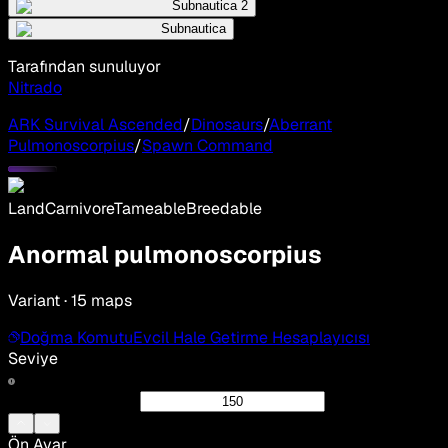
Subnautica 2
Subnautica
Tarafından sunuluyor
Nitrado
ARK Survival Ascended
/
Dinosaurs
/
Aberrant
Pulmonoscorpius
/
Spawn Command
Land
Carnivore
Tameable
Breedable
Anormal pulmonoscorpius
Variant · 15 maps
Doğma Komutu
Evcil Hale Getirme Hesaplayıcısı
Seviye
Ön Ayar