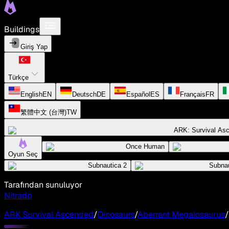
Buildings
Giriş Yap
Türkçe
English
EN
Deutsch
DE
Español
ES
Français
FR
繁體中文 (台灣)
TW
ARK: Survival As
Once Human
Oyun Seç
Subnautica 2
Subnau
Tarafından sunuluyor
Nitrado
ARK Survival Ascended
/
Dinosaurs
/
Aberrant Megalosaurus
/