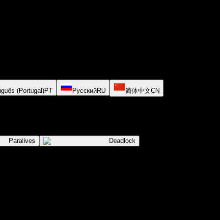
uguês (Portugal)
PT
Русский
RU
简体中文
CN
Paralives
Deadlock