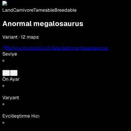
Land
Carnivore
Tameable
Breedable
Anormal megalosaurus
Variant · 12 maps
Doğma Komutu
Evcil Hale Getirme Hesaplayıcısı
Seviye
Ön Ayar
Varyant
Evcilleştirme Hızı