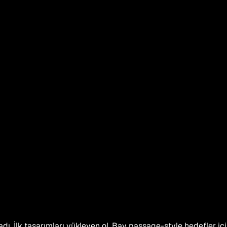
. İlk tasarımları yükleyen ol. Bay passage-style hedefler için