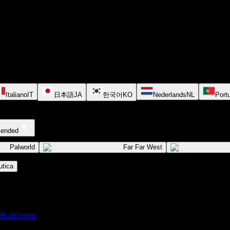
Italiano
IT
日本語
JA
한국어
KO
Nederlands
NL
Port
cended
Palworld
Far Far West
tica
Buildings