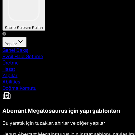
Kabile Kulesini Kullan
Yapılar
Genel Bakış
Evcil Hale Getirme
Üretme
Hasat
Yapılar
Abilities
Doğma Komutu
Aberrant Megalosaurus için yapı şablonları
Bu yaratık için tuzaklar, ahırlar ve diğer yapılar
Henüz Aberrant Megalosaurus için inşaat şablonu paylaşılmadı