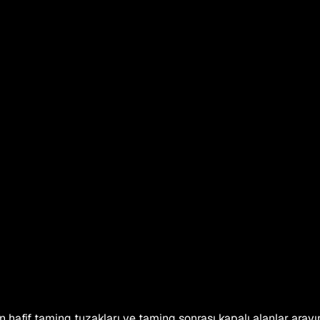
 hafif taming tuzakları ve taming sonrası kapalı alanlar arayı