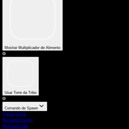
Mostrar Multiplicador de Alimento
Usar Torre da Tribo
Comando de Spawn
Visão Geral
Domesticação
Reprodução