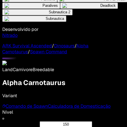
Paralives
Deadlock
Subnautica 2
Subnautica
Desenvolvido por
Nitrado
ARK Survival Ascended
/
Dinosaurs
/
Alpha
Carnotaurus
/
Spawn Command
Land
Carnivore
Breedable
Alpha Carnotaurus
Variant
Comando de Spawn
Calculadora de Domesticação
Nível