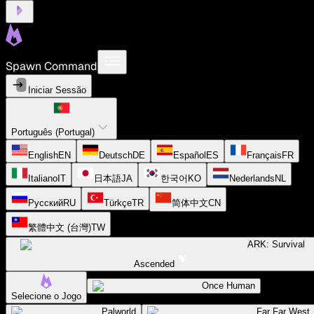
Spawn Command
Iniciar Sessão
Português (Portugal)
English
EN
Deutsch
DE
Español
ES
Français
FR
Italiano
IT
日本語
JA
한국어
KO
Nederlands
NL
Русский
RU
Türkçe
TR
简体中文
CN
繁體中文 (台灣)
TW
ARK: Survival
Ascended
Once Human
Selecione o Jogo
Palworld
Far Far West