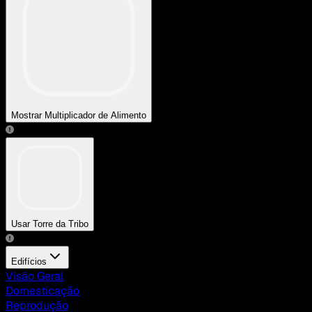
Mostrar Multiplicador de Alimento
Usar Torre da Tribo
Edifícios
Visão Geral
Domesticação
Reprodução