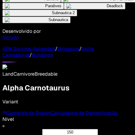
Paralives
Deadlock
Subnautica 2
Subnautica
Desenvolvido por
Nitrado
ARK Survival Ascended
/
Dinosaurs
/
Alpha
Carnotaurus
/
Buildings
Land
Carnivore
Breedable
Alpha Carnotaurus
Variant
Comando de Spawn
Calculadora de Domesticação
Nível