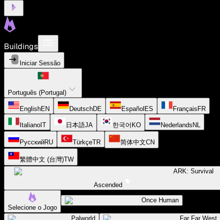
Buildings
Iniciar Sessão
Português (Portugal)
English
EN
Deutsch
DE
Español
ES
Français
FR
Italiano
IT
日本語
JA
한국어
KO
Nederlands
NL
Русский
RU
Türkçe
TR
简体中文
CN
繁體中文 (台灣)
TW
ARK: Survival
Ascended
Once Human
Selecione o Jogo
Palworld
Far Far West