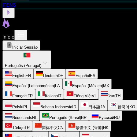
ITENS
Início
Iniciar Sessão
Português (Portugal)
English
EN
Deutsch
DE
Español
ES
Español (Latinoamérica)
LA
Español (México)
MX
Français
FR
Italiano
IT
Tiếng Việt
VI
ไทย
TH
Polski
PL
Bahasa Indonesia
ID
日本語
JA
한국어
KO
Nederlands
NL
Português (Brasil)
BR
Русский
RU
Türkçe
TR
简体中文
CN
繁體中文 (香港)
HK