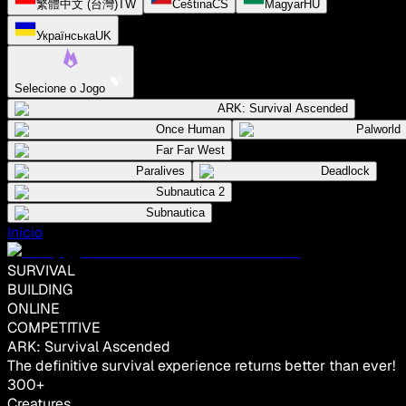
繁體中文 (台灣)
TW
Čeština
CS
Magyar
HU
Українська
UK
Selecione o Jogo
ARK: Survival Ascended
Once Human
Palworld
Far Far West
Paralives
Deadlock
Subnautica 2
Subnautica
Início
SURVIVAL
BUILDING
ONLINE
COMPETITIVE
ARK: Survival Ascended
The definitive survival experience returns better than ever!
300+
Creatures