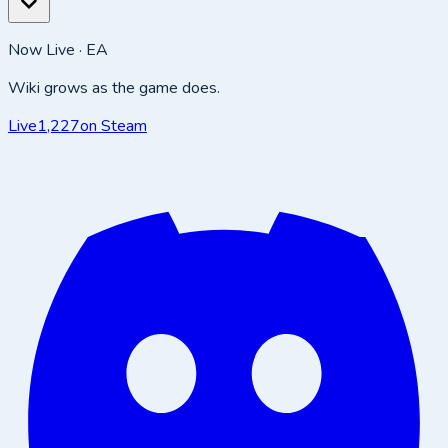
Now Live · EA
Wiki grows as the game does.
Live
1,227
on Steam