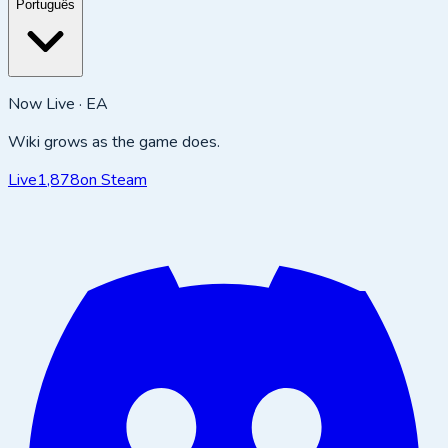
Português
Now Live · EA
Wiki grows as the game does.
Live
1,878
on Steam