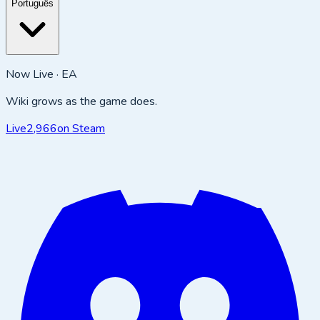
Português
Now Live · EA
Wiki grows as the game does.
Live
2,966
on Steam