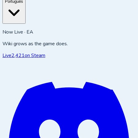
Português
Now Live · EA
Wiki grows as the game does.
Live
2,421
on Steam