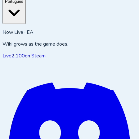
Português
Now Live · EA
Wiki grows as the game does.
Live
2,100
on Steam