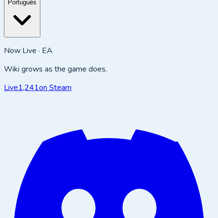
Português
Now Live · EA
Wiki grows as the game does.
Live
1,241
on Steam