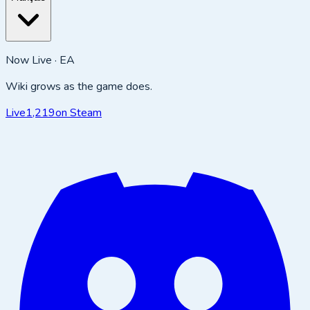
Now Live · EA
Wiki grows as the game does.
Live
1,219
on Steam