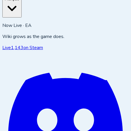
Now Live · EA
Wiki grows as the game does.
Live
1,143
on Steam