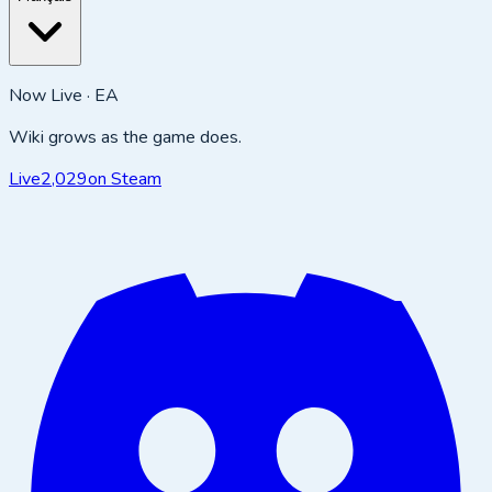
Now Live · EA
Wiki grows as the game does.
Live
2,029
on Steam