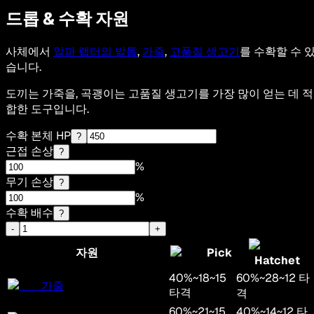
드롭 & 수확 자원
사체에서
알파 랩터의 발톱
,
가죽
,
고품질 생고기
를 수확할 수 
습니다.
도끼는 가죽을, 곡괭이는 고품질 생고기를 가장 많이 얻는 데 적
합한 도구입니다.
수확 본체 HP
?
근접 손상
?
%
무기 손상
?
%
수확 배수
?
-
+
자원
Pick
Hatchet
40
%
~
18
~
15
60
%
~
28
~
12
타
가죽
타격
격
60
%
~
21
~
15
40
%
~
14
~
12
타