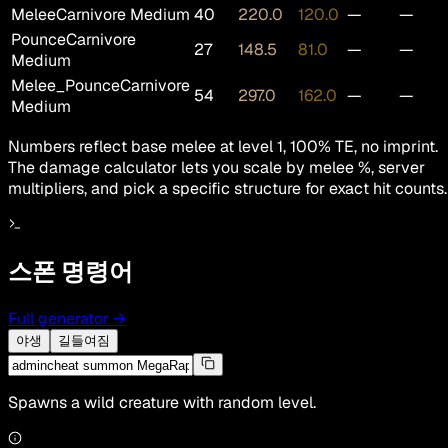
Melee
Carnivore Medium
40
220.0
120.0
—
—
Pounce
Carnivore
27
148.5
81.0
—
—
Medium
Melee_Pounce
Carnivore
54
297.0
162.0
—
—
Medium
Numbers reflect base melee at level 1, 100% TE, no imprint.
The damage calculator lets you scale by melee %, server
multipliers, and pick a specific structure for exact hit counts.
스폰 명령어
Full generator
→
야생
길들여짐
Spawns a wild creature with random level.