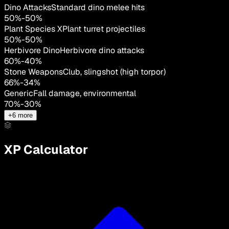
Dino Attacks
Standard dino melee hits
50
%
-
50
%
Plant Species X
Plant turret projectiles
50
%
-
50
%
Herbivore Dino
Herbivore dino attacks
60
%
-
40
%
Stone Weapons
Club, slingshot (high torpor)
66
%
-
34
%
Generic
Fall damage, environmental
70
%
-
30
%
+
6
more
XP Calculator