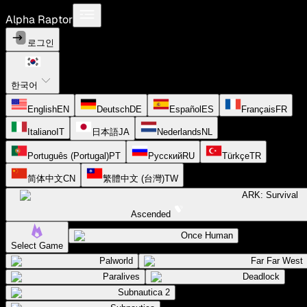
Alpha Raptor
로그인
한국어
English
EN
Deutsch
DE
Español
ES
Français
FR
Italiano
IT
日本語
JA
Nederlands
NL
Português (Portugal)
PT
Русский
RU
Türkçe
TR
简体中文
CN
繁體中文 (台灣)
TW
ARK: Survival
Ascended
Once Human
Select Game
Palworld
Far Far West
Paralives
Deadlock
Subnautica 2