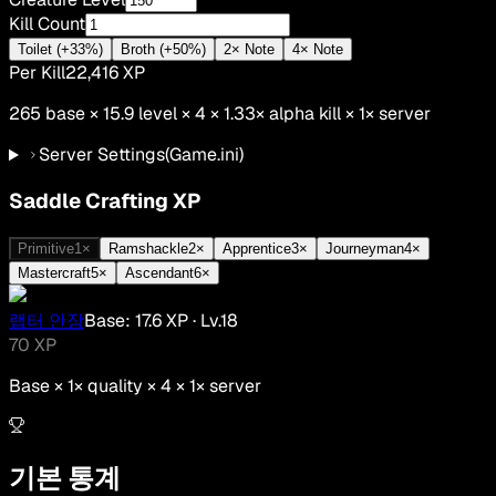
Kill Count
Toilet (+33%)
Broth (+50%)
2× Note
4× Note
Per Kill
22,416
XP
265
base ×
15.9
level × 4 ×
1.33
×
alpha kill
×
1
× server
Server Settings
(Game.ini)
Saddle Crafting XP
Primitive
1
×
Ramshackle
2
×
Apprentice
3
×
Journeyman
4
×
Mastercraft
5
×
Ascendant
6
×
랩터 안장
Base:
17.6
XP
· Lv.
18
70
XP
Base ×
1
× quality × 4 ×
1
× server
기본 통계