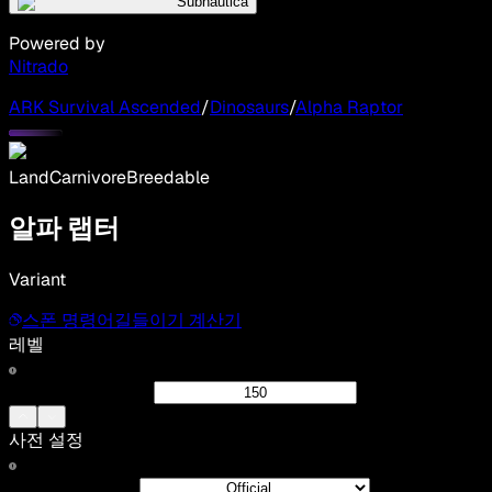
Subnautica
Powered by
Nitrado
ARK Survival Ascended
/
Dinosaurs
/
Alpha Raptor
Land
Carnivore
Breedable
알파 랩터
Variant
스폰 명령어
길들이기 계산기
레벨
사전 설정